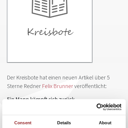
Der Kreisbote hat einen neuen Artikel über 5
Sterne Redner
Felix Brunner
veröffentlicht:
Ein Mann kämpft sich zurück
Behindertensportler Felix Brunner hat sich zurück auf die
Skipiste gekämpft. Nach seinem Unfall beim Skirennen in
Consent
Details
About
Obersaxen musste der 28-Jährige pausieren und seinen