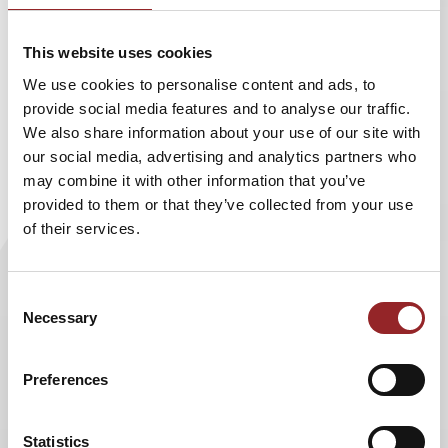
Teamkollegen bei der Alpinski-Weltmeisterschaft in
Trivago vom Fernseher aus zusehen. Jetzt ist er zurück auf
This website uses cookies
der Skipiste und trainiert unverfroren auf seinem Monoski
We use cookies to personalise content and ads, to
- sein Ziel fest im Blick. 2018 möchte er unbedingt an den
provide social media features and to analyse our traffic.
Paralympics teilnehmen.
We also share information about your use of our site with
Als ehemaliger Komapatient hat Felix Brunner seinen
our social media, advertising and analytics partners who
wohl größten Rückschlag im Leben bereits überwunden.
may combine it with other information that you’ve
Nach seinem schweren Bergunfall und monatelangen
provided to them or that they’ve collected from your use
Krankenhausaufenthalten, über 60 Operationen und rund
of their services.
800 Blutransfusionen hat Felix Brunner einen Weg zurück
ins Leben gefunden - ein glückliches Leben. Anfang 2009
stürzte der ausgebildete Bergretter bei einer
Consent
Eisklettertour am Eingang zum Tannheimer Tal in rund 30
Necessary
Selection
Meter Tiefe.
Preferences
Heute ist Felix Brunner immer noch begeisterter
Bergsportler. Bereits wenige Jahre nach dem Unglück
schaffte er es mit einem selbstgebauten Handbike die
Statistics