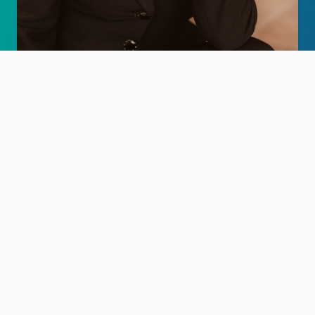
101 Kundenbewertungen
Blick aufs ProvenExpert-Profil werfen
Authentizität
MAREN KRISTIN KERN