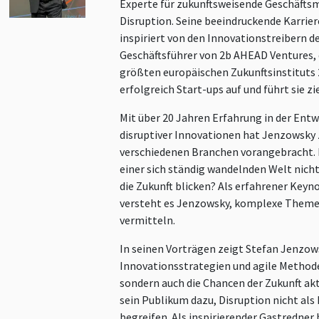
Experte für zukunftsweisende Geschäftsm
Disruption. Seine beeindruckende Karri
inspiriert von den Innovationstreibern des
Geschäftsführer von 2b AHEAD Ventures,
größten europäischen Zukunftsinstituts
erfolgreich Start-ups auf und führt sie z
Mit über 20 Jahren Erfahrung in der Ent
disruptiver Innovationen hat Jenzowsky 
verschiedenen Branchen vorangebracht.
einer sich ständig wandelnden Welt nicht
die Zukunft blicken? Als erfahrener Key
versteht es Jenzowsky, komplexe Themen
vermitteln.
In seinen Vorträgen zeigt Stefan Jenzows
Innovationsstrategien und agile Methode
sondern auch die Chancen der Zukunft akt
sein Publikum dazu, Disruption nicht als
begreifen. Als inspirierender Gastredner