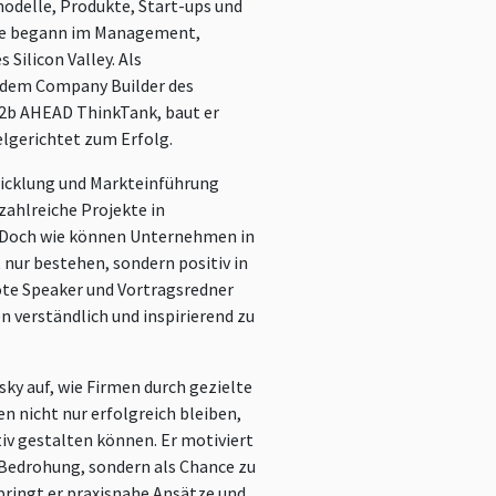
odelle, Produkte, Start-ups und
ere begann im Management,
 Silicon Valley. Als
 dem Company Builder des
 2b AHEAD ThinkTank, baut er
ielgerichtet zum Erfolg.
wicklung und Markteinführung
zahlreiche Projekte in
 Doch wie können Unternehmen in
 nur bestehen, sondern positiv in
note Speaker und Vortragsredner
 verständlich und inspirierend zu
ky auf, wie Firmen durch gezielte
n nicht nur erfolgreich bleiben,
iv gestalten können. Er motiviert
 Bedrohung, sondern als Chance zu
 bringt er praxisnahe Ansätze und