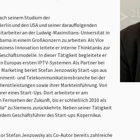
ach seinem Studium der
rlin und den USA und seiner darauffolgenden
Mitarbeiter an der Ludwig-Maximilians-Universität in
abama in einem Großkonzern zu arbeiten. Als Vice
siness Innovation leitete er interne Thinktanks zur
schäftsmodelle. In dieser Tätigkeit begleitete er
n Europas ersten IPTV-Systemen. Als Partner bei
d Marketing beriet Stefan Jenzowsky Start-ups aus
ainment- und Telekommunikationsbranche bei der
ienstleistungen sowie ihrer Markteinführung. Von
hrer eines Start-Ups. Dort arbeitete er am
 Fernsehen der Zukunft, bis er schließlich 2010 als
ia“ zu Siemens zurückkehrte. Neben seiner Tätigkeit
erdem Geschäftsführer des Start-ups Kopernikus
or Stefan Jenzowsky als Co-Autor bereits zahlreiche