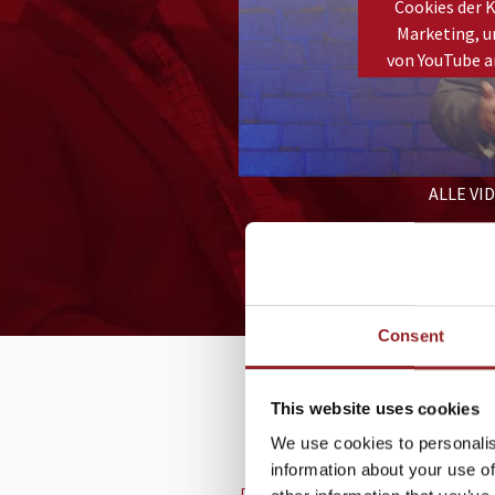
Cookies der 
Impuls gestern
Marketing, u
angeregt und t
von YouTube a
„anders“ zu den
Please
accept marketing cookies
ALLE VI
Consent
VORTR
This website uses cookies
We use cookies to personalis
information about your use of