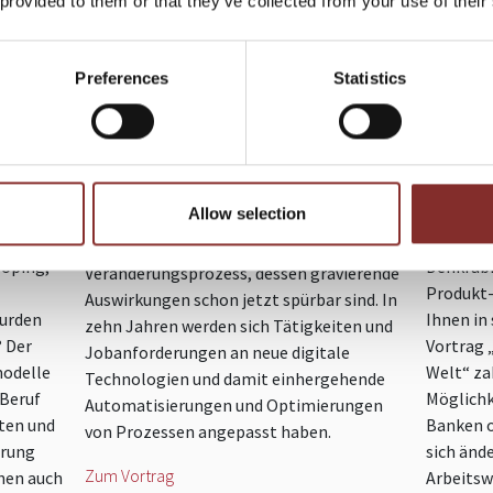
Digitale Transformation
Arbeit
 provided to them or that they’ve collected from your use of their
ändern
zulassen und Wandel
digita
erfolgreich gestalten
Preferences
Statistics
erzählt
Lernen S
n
Veränder
In diesem Vortrag lernen Sie, wie Sie sich
msetzung
Auswirku
auf künftige Arbeitsbedingungen und
ten
Lebens-,
Anforderungen von Arbeitnehmern
chende
bestimme
vorbereiten, die durch den digitalen
Stefan J
Allow selection
Wandel entstehen. Denn unsere
ThinkTan
Arbeitswelt befindet sich in einem
ooping,
Denkfabr
Veränderungsprozess, dessen gravierende
Produkt-
Auswirkungen schon jetzt spürbar sind. In
urden
Ihnen in
zehn Jahren werden sich Tätigkeiten und
? Der
Vortrag „
Jobanforderungen an neue digitale
modelle
Welt“ za
Technologien und damit einhergehende
 Beruf
Möglichk
Automatisierungen und Optimierungen
ten und
Banken o
von Prozessen angepasst haben.
hrung
sich änd
Zum Vortrag
rnen auch
Arbeitsw