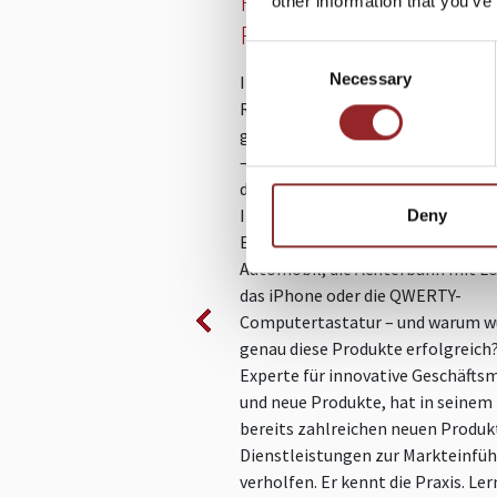
Rulebreaker-Wie neue
other information that you’ve
Produkte die Welt ver
Consent
Necessary
Selection
In diesem faszinierenden Vortrag 
Rulebreaker Stefan Jenzowsky vo
genialen Geschäftsideen, ihrer U
– und den einzigartigen Geschich
dahinter: Wie entstehen bahnbre
Innovationen? Woher kommen
Deny
Erfindungen wie das vierrädrige
Automobil, die Achterbahn mit L
das iPhone oder die QWERTY-
Computertastatur – und warum w
genau diese Produkte erfolgreich
Experte für innovative Geschäfts
und neue Produkte, hat in seinem
bereits zahlreichen neuen Produk
Dienstleistungen zur Markteinfü
verholfen. Er kennt die Praxis. Le