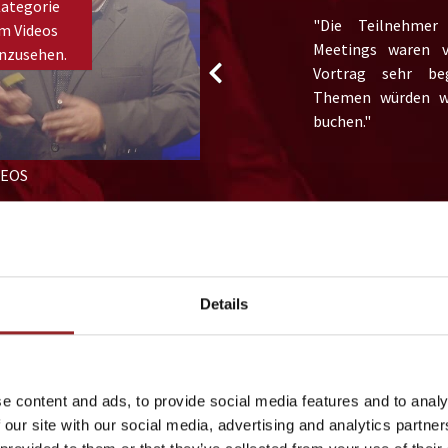
Kategorie
, das hat zum Nachdenken
"Die Teilnehmer
m Videos
rägt dazu bei, auch mal
Meetings waren v
nzusehen.
ken“.
Vortrag sehr beg
Themen würden wi
buchen."
to view this YouTube content.
DEOS
Details
ÄGE VON STEFAN JEN
e content and ads, to provide social media features and to analy
 our site with our social media, advertising and analytics partn