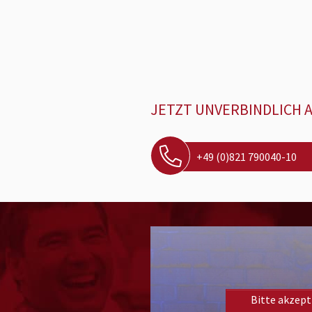
JETZT UNVERBINDLICH 
+49 (0)821 790040-10
ANDREAS KR
Bitte akzept
„DANKESCHÖN 