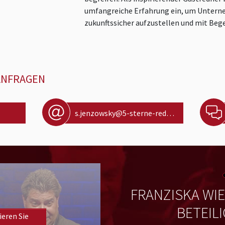
umfangreiche Erfahrung ein, um Unterne
zukunftssicher aufzustellen und mit Beg
ANFRAGEN
s.jenzowsky@5-sterne-redner.de
ATZER - SIEMENS
FRANZISKA WI
BETEIL
ieren Sie
für ihren spannenden