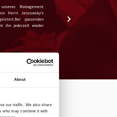
ÜSSWAREN
 unseres Management
TRÄNKEHAN
on Herrn Jenzowsky‘s
eistert.Bei passenden
r ihn jederzeit wieder
Der Vortrag von Stef
Teilnehmer des Junior
und spannende Einb
Entwicklungen gegeb
Stefan Jenzowsky T
generell die Möglichk
erläutert. Ein absolut
About
ZOWSKY
se our traffic. We also share
ers who may combine it with