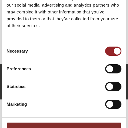
einzigartige Einblicke in die Welt der Absicherungen für
our social media, advertising and analytics partners who
Supercentenarians. Durch seine profunde Expertise
may combine it with other information that you’ve
verschafft er uns einen Blick auf innovative Ansätze und
provided to them or that they’ve collected from your use
Strategien, wie Menschen effektiv für eine längere
of their services.
Lebenszeit vorsorgen können. Seine Erkenntnisse helfen,
die Herausforderungen und Chancen, die mit der Aussicht
auf ein erweitertes Lebensalter einhergehen, besser zu
Consent
verstehen und darauf vorbereitet zu sein.
Necessary
Selection
Preferences
m.gattung@future-stars.de
+49 (0)821 790040-10
Statistics
Martin Gattung anfragen
Marketing
WEITERE VORTRÄGE VON MARTIN
GATTUNG