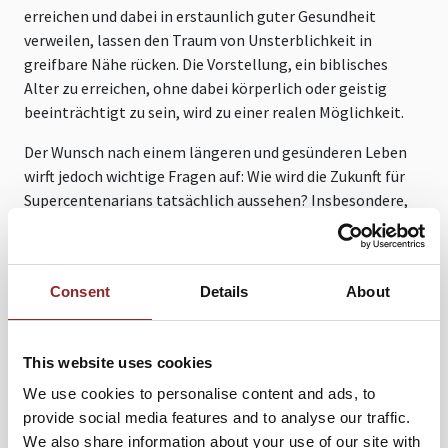
erreichen und dabei in erstaunlich guter Gesundheit
verweilen, lassen den Traum von Unsterblichkeit in
greifbare Nähe rücken. Die Vorstellung, ein biblisches
Alter zu erreichen, ohne dabei körperlich oder geistig
beeinträchtigt zu sein, wird zu einer realen Möglichkeit.
Der Wunsch nach einem längeren und gesünderen Leben
wirft jedoch wichtige Fragen auf: Wie wird die Zukunft für
Supercentenarians tatsächlich aussehen? Insbesondere,
wenn die Lebensarbeitszeit verkürzt wird, verbringen wir
nur die erste Hälfte unseres Lebens mit Kindheit,
Ausbildung und beruflicher Tätigkeit. Es stellt sich die
Consent
Details
About
Frage, wie Menschen für die zweite Hälfte ihres Lebens
vorsorgen können. Ist es realistisch, in etwa 40
Arbeitsjahren genügend finanzielle Mittel für weitere 40,
This website uses cookies
50 oder sogar 60 Jahre aufzubauen?
We use cookies to personalise content and ads, to
In diesem faszinierenden Kontext bietet der renommierte
provide social media features and to analyse our traffic.
Vorsorge- und Versicherungsexperte Martin Gattung
We also share information about your use of our site with