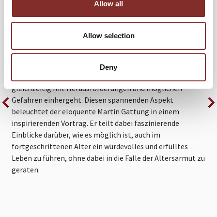
Allow all
WAS TUN, WENN AM ENDE DES GELDES
Allow selection
NOCH SO VIEL LEBEN ÜBRIG IST
In einer Zeit, in der die Menschen immer länger leben,
F
Deny
offenbart sich eine wunderbare Entwicklung, die jedoch
a
gleichzeitig mit Herausforderungen und möglichen
d
Gefahren einhergeht. Diesen spannenden Aspekt
B
beleuchtet der eloquente Martin Gattung in einem
t
inspirierenden Vortrag. Er teilt dabei faszinierende
P
Einblicke darüber, wie es möglich ist, auch im
F
fortgeschrittenen Alter ein würdevolles und erfülltes
s
Leben zu führen, ohne dabei in die Falle der Altersarmut zu
geraten.