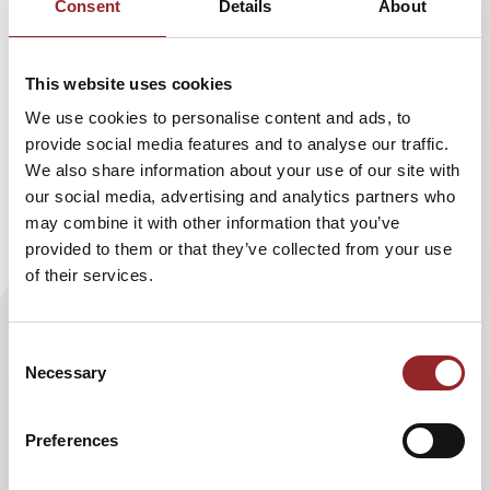
Consent
Details
About
Nachricht
*
This website uses cookies
We use cookies to personalise content and ads, to
provide social media features and to analyse our traffic.
We also share information about your use of our site with
Bitte lesen Sie
our social media, advertising and analytics partners who
unsere
Datenschutzbestimmungen
sorgfältig durch.
may combine it with other information that you’ve
Durch das Fortfahren bestätigen Sie, dass Sie die
provided to them or that they’ve collected from your use
Datenschutzvereinbarung zur Kenntnis genommen und
of their services.
akzeptiert haben. *
ABSENDEN
Consent
Necessary
Selection
Preferences