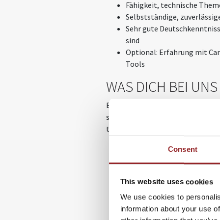
Fähigkeit, technische Theme
Selbstständige, zuverlässig
Sehr gute Deutschkenntniss
sind
Optional: Erfahrung mit Can
Tools
WAS DICH BEI UN
Bei uns arbeitest du in einem Umf
spannenden Persönlichkeiten aus W
tun.
100 % remote – du kannst vo
Consent
Flexible Arbeitszeiten, pas
Ein vollständig digitalisier
This website uses cookies
Viel Raum für eigene Ideen 
Direkte Einblicke in eine e
We use cookies to personalis
Arbeit an echten Projekten
information about your use of
Kontakt mit Zukunftsthemen