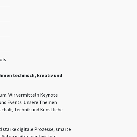
ols
ehmen technisch, kreativ und
aum. Wir vermitteln Keynote
 und Events. Unsere Themen
chaft, Technik und Künstliche
d starke digitale Prozesse, smarte
w-Setup weiterzuentwickeln.