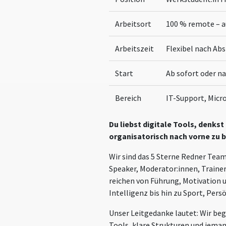
Arbeitsort
100 % remote – a
Arbeitszeit
Flexibel nach Ab
Start
Ab sofort oder n
Bereich
IT-Support, Micro
Du liebst digitale Tools, denks
organisatorisch nach vorne zu br
Wir sind das 5 Sterne Redner Tea
Speaker, Moderator:innen, Train
reichen von Führung, Motivation 
Intelligenz bis hin zu Sport, Per
Unser Leitgedanke lautet: Wir beg
Tools, klare Strukturen und jema