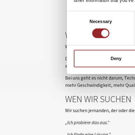
other information that you’ve
Ein kleines, engagiertes T
Die Möglichkeit, digitale Pr
Consent
Eine langfristige Zusammena
Necessary
Selection
WARUM DIESER JO
Weil du bei uns nicht nur Aufgabe
Du kannst ausprobieren, testen, 
Deny
arbeitest an der Schnittstelle v
Bei uns geht es nicht darum, Tech
mehr Geschwindigkeit, mehr Quali
WEN WIR SUCHEN
Wir suchen jemanden, der oder die
„Ich probiere das aus."
„Ich finde eine Lösung."