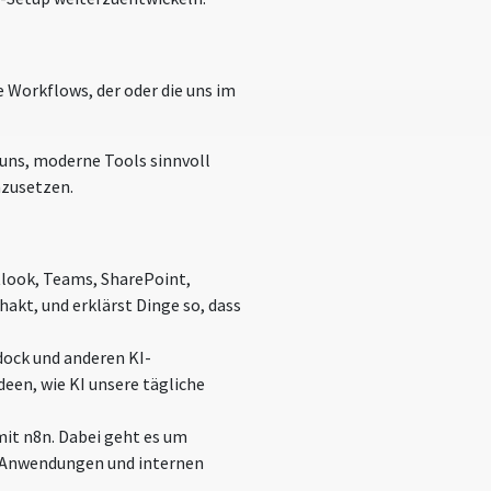
e Workflows, der oder die uns im
t uns, moderne Tools sinnvoll
mzusetzen.
tlook, Teams, SharePoint,
akt, und erklärst Dinge so, dass
dock und anderen KI-
een, wie KI unsere tägliche
mit n8n. Dabei geht es um
I-Anwendungen und internen