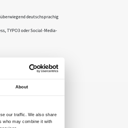
e überwiegend deutschsprachig
ess, TYPO3 oder Social-Media-
en geht. Wir haben täglich mit
ng und Künstlicher Intelligenz zu
About
se our traffic. We also share
ers who may combine it with
keting