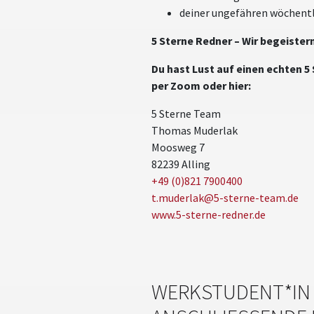
deiner ungefähren wöchentl
5 Sterne Redner – Wir begeister
Du hast Lust auf einen echten 5
per Zoom oder hier:
5 Sterne Team
Thomas Muderlak
Moosweg 7
82239 Alling
+49 (0)821 7900400
t.muderlak@
5-sterne-team.de
www.5-sterne-redner.de
WERKSTUDENT*IN 