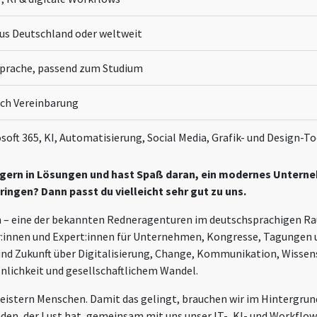
us Deutschland oder weltweit
sprache, passend zum Studium
ach Vereinbarung
soft 365, KI, Automatisierung, Social Media, Grafik- und Design-To
t gern in Lösungen und hast Spaß daran, ein modernes Untern
ingen? Dann passt du vielleicht sehr gut zu uns.
m – eine der bekannten Redneragenturen im deutschsprachigen R
er:innen und Expert:innen für Unternehmen, Kongresse, Tagungen
und Zukunft über Digitalisierung, Change, Kommunikation, Wissens
sönlichkeit und gesellschaftlichem Wandel.
eistern Menschen. Damit das gelingt, brauchen wir im Hintergrun
nden, der Lust hat, gemeinsam mit uns unser IT-, KI- und Workflo