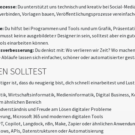
rozesse:
Du unterstützt uns technisch und kreativ bei Social-Medi
verbinden, Vorlagen bauen, Veröffentlichungsprozesse vereinfac
e:
Du hilfst bei Programmen und Tools rund um Grafik, Präsentat
usst kein:e ausgebildete:r Designer:in sein, solltest aber ein gut
ools einarbeiten können.
ssverbesserung:
Du denkst mit: Wo verlieren wir Zeit? Wo machen
Abläufe lassen sich einfacher, schöner oder automatisierter gest
EN SOLLTEST
iger ist, dass du neugierig bist, dich schnell einarbeitest und Lust
ik, Wirtschaftsinformatik, Medieninformatik, Digital Business, 
m ähnlichen Bereich
ndverständnis und Freude am Lösen digitaler Probleme
erung, Microsoft 365 und modernen digitalen Tools
T, Copilot, Langdock, n8n, Make, Zapier oder ähnlichen Anwendu
lows, APIs, Datenstrukturen oder Automatisierung