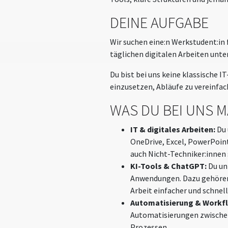
DEINE AUFGABE
Wir suchen eine:n Werkstudent:in f
täglichen digitalen Arbeiten unte
Du bist bei uns keine klassische I
einzusetzen, Abläufe zu vereinf
WAS DU BEI UNS 
IT & digitales Arbeiten:
Du 
OneDrive, Excel, PowerPoint
auch Nicht-Techniker:innen 
KI-Tools & ChatGPT:
Du un
Anwendungen. Dazu gehören 
Arbeit einfacher und schnel
Automatisierung & Workf
Automatisierungen zwischen
Prozessen.