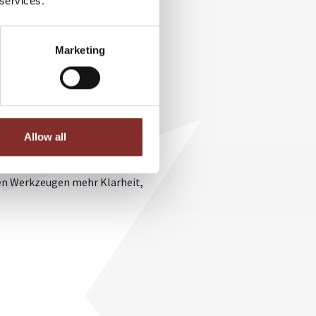
 services.
Marketing
n echtes Unternehmen bringen. Du
Allow all
mensentwicklung.
len Werkzeugen mehr Klarheit,