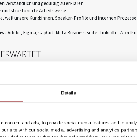
n verständlich und geduldig zu erklären
e und strukturierte Arbeitsweise
e, weil unsere Kund:innen, Speaker-Profile und internen Prozess
va, Adobe, Figma, CapCut, Meta Business Suite, LinkedIn, WordPr
S ERWARTET
eld, in dem es um Menschen, Ideen, Inspiration und Zukunftsthem
irtschaft, Wissenschaft, Sport, Medien, Motivation, Digitalisieru
n überall auf der Welt arbeiten
Details
send zu deinem Studium
tes Arbeitsumfeld
und praktische Lösungen
tablierte Redneragentur
e content and ads, to provide social media features and to analy
 statt künstlicher Übungsaufgaben
 our site with our social media, advertising and analytics partn
, KI, Automatisierung, Events, Speaker:innen und digitalem Mar