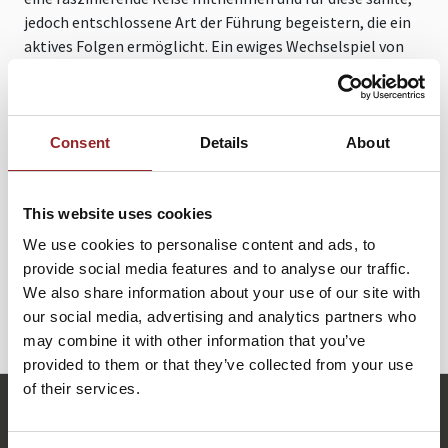
jedoch entschlossene Art der Führung begeistern, die ein
aktives Folgen ermöglicht. Ein ewiges Wechselspiel von
Aktion und Reaktion.
In einem inspirierenden Wechselspiel zwischen Leadership
und Teamwork zeigt Ihnen Future Star Torsten Schröder
Consent
Details
About
von Takt zu Takt den Weg zu einer harmonischen
Unternehmenskultur. Seine einzigartige Perspektive als
ehemaliger Leistungssportler und Profitänzer bringt
This website uses cookies
frischen Wind in die Welt der Führung. Erfahren Sie, wie
We use cookies to personalise content and ads, to
aktives Führen und Folgen im Gleichklang für eine
provide social media features and to analyse our traffic.
effektive und zugleich harmonische Zusammenarbeit
We also share information about your use of our site with
sorgen können – eine Tanzperformance für Ihre
our social media, advertising and analytics partners who
Unternehmensentwicklung!
may combine it with other information that you’ve
provided to them or that they’ve collected from your use
of their services.
t.schroeder@future-stars.de
+49 (0)821 790040-10