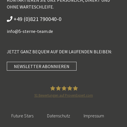
KONTAKTIEREN SIE UNS: PERSÖNLICH, DIREKT UND
OHNE WARTESCHLEIFE.
+49 (0)821 790040-0
info@
5-sterne-team.de
JETZT GANZ BEQUEM AUF DEM LAUFENDEN BLEIBEN:
NEWSLETTER ABONNIEREN
Kundenbewertungen und Erfahrungen zu
5 Sterne Redner
SEHR GUT
100%
91
Bewertungen auf ProvenExpert.com
Empfehlungen auf
5 Sterne Redner
ProvenExpert.com
4,89 / 5,00
Future Stars
Datenschutz
Impressum
46
55