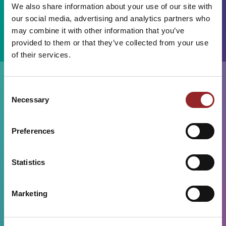
We also share information about your use of our site with
FUTURE STARS REDNER
our social media, advertising and analytics partners who
may combine it with other information that you’ve
ZUM THEMA DIGITALISIERUNG & KI
provided to them or that they’ve collected from your use
of their services.
Consent
Necessary
Selection
Preferences
UNSERE NACHWUCHSREDNER FÜR
Statistics
BOUTIQUE-EVENTS
Marketing