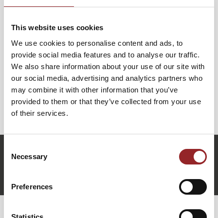
voller wertvoller Aha-Momente macht Maren Kristin Kern
aus jedem Zuhörer eine Bühnenpersönlichkeit. Wer sie
This website uses cookies
erlebt, geht mit frischem Selbstbewusstsein und sofort
We use cookies to personalise content and ads, to
umsetzbaren Tipps aus dem Saal. Denn die Bühne gehört
provide social media features and to analyse our traffic.
denen, die sich trauen – und nach diesem Vortrag gibt es
We also share information about your use of our site with
keine Ausreden mehr!
our social media, advertising and analytics partners who
Buchen Sie Maren Kristin Kern und erleben Sie, wie aus
may combine it with other information that you’ve
einem einfachen Auftritt eine mitreißende Performance
provided to them or that they’ve collected from your use
wird. Bühne frei für Ihren Erfolg!
of their services.
Consent
m.kern@future-stars.de
Necessary
Selection
+49 (0)821 790040-10
Maren Kristin Kern anfragen
Preferences
Statistics