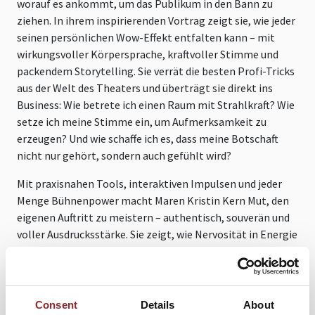
worauf es ankommt, um das Publikum in den Bann zu
ziehen. In ihrem inspirierenden Vortrag zeigt sie, wie jeder
seinen persönlichen Wow-Effekt entfalten kann – mit
wirkungsvoller Körpersprache, kraftvoller Stimme und
packendem Storytelling. Sie verrät die besten Profi-Tricks
aus der Welt des Theaters und überträgt sie direkt ins
Business: Wie betrete ich einen Raum mit Strahlkraft? Wie
setze ich meine Stimme ein, um Aufmerksamkeit zu
erzeugen? Und wie schaffe ich es, dass meine Botschaft
nicht nur gehört, sondern auch gefühlt wird?
Mit praxisnahen Tools, interaktiven Impulsen und jeder
Menge Bühnenpower macht Maren Kristin Kern Mut, den
eigenen Auftritt zu meistern – authentisch, souverän und
voller Ausdrucksstärke. Sie zeigt, wie Nervosität in Energie
verwandelt wird, wie Gestik und Mimik gezielt eingesetzt
werden und warum der erste Eindruck über Erfolg oder
Misserfolg entscheidet.
Consent
Details
About
Dieser Vortrag ist ein Erlebnis! Humorvoll, mitreißend und