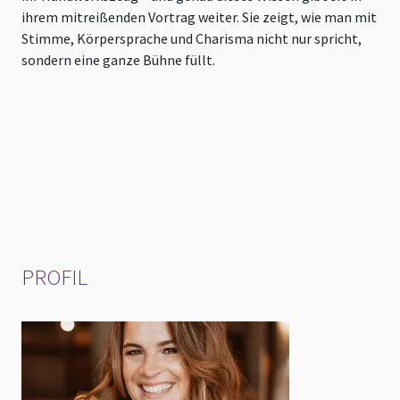
ihrem mitreißenden Vortrag weiter. Sie zeigt, wie man mit
W
Stimme, Körpersprache und Charisma nicht nur spricht,
H
sondern eine ganze Bühne füllt.
S
B
B
Z
G
w
PROFIL