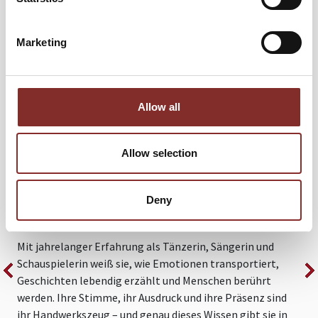
WEITERE VORTRÄGE VON MAREN
KRISTIN KERN
Marketing
STANDING OVATIONS:
KOMMUNIKATION, DIE BEGEISTERT
Allow all
Was macht einen Auftritt unvergesslich? Warum ziehen
G
manche Menschen ihr Publikum mühelos in den Bann,
E
Allow selection
während andere trotz brillanter Inhalte kaum Gehör
G
finden? Die Antwort liegt in der Kunst der mitreißenden
V
Deny
Kommunikation – und genau diese beherrscht unser
h
Future Star Maren Kristin Kern wie kaum eine andere.
S
W
Mit jahrelanger Erfahrung als Tänzerin, Sängerin und
u
Schauspielerin weiß sie, wie Emotionen transportiert,
Geschichten lebendig erzählt und Menschen berührt
F
werden. Ihre Stimme, ihr Ausdruck und ihre Präsenz sind
e
ihr Handwerkszeug – und genau dieses Wissen gibt sie in
s