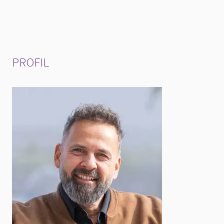
A
PROFIL