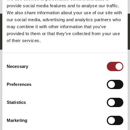
provide social media features and to analyse our traffic.
We also share information about your use of our site with
our social media, advertising and analytics partners who
n.schwanebeck@future-stars.de
may combine it with other information that you’ve
+49 (0)821 790040-10
provided to them or that they’ve collected from your use
Nico Schwanebeck anfragen
of their services.
Consent
Necessary
WEITERE VORTRÄGE VON NICO
Selection
SCHWANEBECK
Preferences
ROUTINEN HINTERFRAGEN. PROZESSE
Statistics
NEU DENKEN.
Was wäre, wenn nicht Ihre Mitarbeiter das Problem sind –
Marketing
sondern Ihre Prozesse?