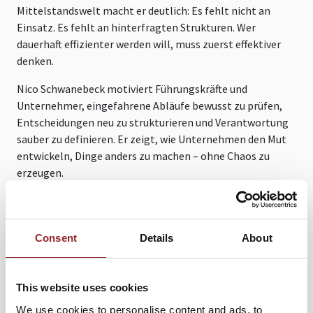
Mittelstandswelt macht er deutlich: Es fehlt nicht an
Einsatz. Es fehlt an hinterfragten Strukturen. Wer
dauerhaft effizienter werden will, muss zuerst effektiver
denken.
Nico Schwanebeck motiviert Führungskräfte und
Unternehmer, eingefahrene Abläufe bewusst zu prüfen,
Entscheidungen neu zu strukturieren und Verantwortung
sauber zu definieren. Er zeigt, wie Unternehmen den Mut
entwickeln, Dinge anders zu machen – ohne Chaos zu
erzeugen.
Sein Ansatz ist direkt, praxisnah und sofort umsetzbar.
Statt theoretischer Konzepte liefert er klare
Handlungsimpulse, mit denen Unternehmen sofort
Consent
Details
About
beginnen können.
Das Ergebnis: weniger operative Reibung, mehr Klarheit,
This website uses cookies
mehr Eigenverantwortung – und ein Unternehmer, der
We use cookies to personalise content and ads, to
wieder führt statt reagiert.