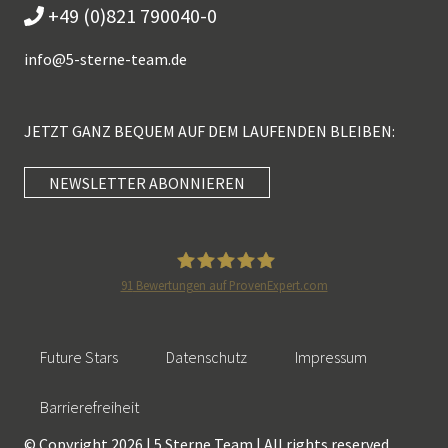
+49 (0)821 790040-0
info@
5-sterne-team.de
JETZT GANZ BEQUEM AUF DEM LAUFENDEN BLEIBEN:
NEWSLETTER ABONNIEREN
Kundenbewertungen und Erfahrungen zu
5 Sterne Redner
SEHR GUT
100%
91
Bewertungen auf ProvenExpert.com
Empfehlungen auf
5 Sterne Redner
ProvenExpert.com
4,89 / 5,00
Future Stars
Datenschutz
Impressum
46
55
Bewertungen auf
Bewertungen von 2
Barrierefreiheit
SEHR GUT
ProvenExpert.com
anderen Quellen
© Copyright 2026 | 5 Sterne Team | All rights reserved.