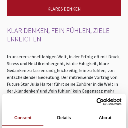
KLARES DENKEN
KLAR DENKEN, FEIN FÜHLEN, ZIELE
ERREICHEN
In unserer schnelllebigen Welt, in der Erfolg oft mit Druck,
Stress und Hektik einhergeht, ist die Fähigkeit, klare
Gedanken zu fassen und gleichzeitig fein zu fühlen, von
entscheidender Bedeutung. Der mitreißende Vortrag von
Future Star Julia Harter führt seine Zuhörer in die Welt in
der ‚klar denken’ und ‚fein fühlen’ kein Gegensatz mehr
darstellen.
Neben praktischen Beispielen und bewährten Strategien
erfahren die Teilnehmer, wie sie ihre Fähigkeit fein zu
Consent
Details
About
fühlen entwickeln und absolute Klarheit erlangen können.