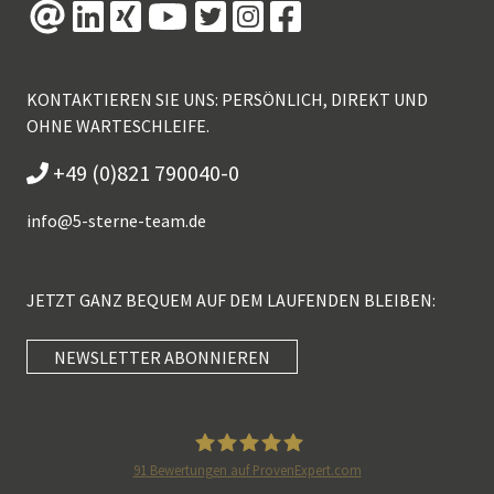
KONTAKTIEREN SIE UNS: PERSÖNLICH, DIREKT UND
OHNE WARTESCHLEIFE.
+49 (0)821 790040-0
info@
5-sterne-team.de
JETZT GANZ BEQUEM AUF DEM LAUFENDEN BLEIBEN:
NEWSLETTER ABONNIEREN
Kundenbewertungen und Erfahrungen zu
5 Sterne Redner
SEHR GUT
100%
91
Bewertungen auf ProvenExpert.com