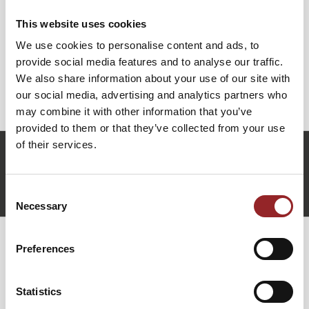
Dieser Vortrag inspiriert dazu, innere Klarheit zu
erkennen, bewusst wahrzunehmen und im täglichen Tun
This website uses cookies
Erfüllung zu erfahren.
We use cookies to personalise content and ads, to
provide social media features and to analyse our traffic.
Future Star Julia Harter zeigt in diesem inspirierenden
We also share information about your use of our site with
Vortrag die transformative Kraft auf, die entsteht, sobald
our social media, advertising and analytics partners who
klares Denken und feines Fühlen Hand in Hand gehen.
may combine it with other information that you’ve
provided to them or that they’ve collected from your use
of their services.
j.harter@future-stars.de
+49 (0)821 790040-10
Julia Harter anfragen
Consent
Necessary
Selection
Preferences
WEITERE VORTRÄGE VON JULIA
HARTER
Statistics