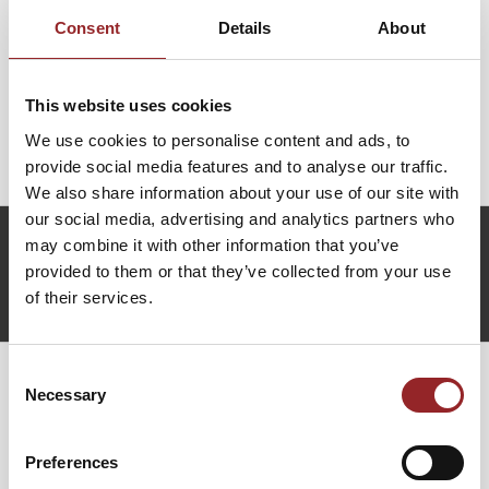
authentische Geschichten und klare
Consent
Details
About
Handlungsempfehlungen mit. Denn ob ein Team wächst
oder zerfällt, entscheidet sich nicht in Meetings, sondern
im täglichen Miteinander. Wer Mitarbeitende halten will,
This website uses cookies
muss lernen, richtig zuzuhören – und die richtigen Fragen
We use cookies to personalise content and ads, to
zu stellen.
provide social media features and to analyse our traffic.
We also share information about your use of our site with
our social media, advertising and analytics partners who
z.bedoui@future-stars.de
may combine it with other information that you’ve
+49 (0)821 790040-10
provided to them or that they’ve collected from your use
of their services.
Ziad Bedoui anfragen
Consent
Necessary
Selection
WEITERE VORTRÄGE VON ZIAD BEDOUI
Preferences
GELEBTE MITARBEITERBINDUNG– WAS