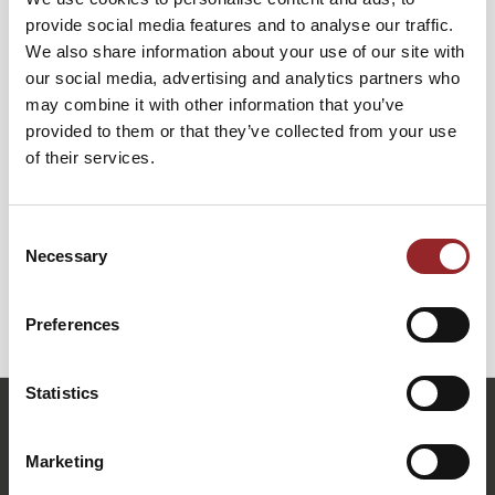
Hochleistungsteams entstehen. Dabei wird das Lencioni-
provide social media features and to analyse our traffic.
Modell zur Teamentwicklung praxisnah erklärt und mit
We also share information about your use of our site with
erfolgreichen Beispielen wie „Team Health Checks“
our social media, advertising and analytics partners who
ergänzt – Werkzeuge, die Führungskräften helfen,
may combine it with other information that you’ve
Teamdynamiken aktiv zu gestalten und zu verbessern.
provided to them or that they’ve collected from your use
of their services.
Im letzten Teil erfahren die Zuhörer, wie moderne
Unternehmenskultur entscheidend zur
Fachkräftesicherung beiträgt. Anhand einer
Consent
„Mitarbeiterreise“ wird gezeigt, wie strategische
Necessary
Selection
Mitarbeiterbindung gelingt – durch echtes Zuhören,
Entwicklungsperspektiven und einen klaren kulturellen
Rahmen.
Preferences
Statistics
r.barsch@future-stars.de
+49 (0)821 790040-10
Marketing
Ralf Barsch anfragen