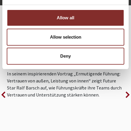
Allow all
WEITERE VORTRÄGE VON RALF
BARSCH
Allow selection
ERMUTIGENDE FÜHRUNG. VERTRAUEN
Deny
VON AUSSEN, LEISTUNG VON INNEN.
In seinem inspirierenden Vortrag „Ermutigende Führung:
I
Vertrauen von außen, Leistung von innen“ zeigt Future
B
Star Ralf Barsch auf, wie Führungskräfte ihre Teams durch
Q
Vertrauen und Unterstützung stärken können.
k
r
A
B