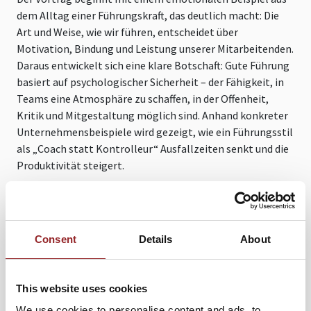
dem Alltag einer Führungskraft, das deutlich macht: Die
Art und Weise, wie wir führen, entscheidet über
Motivation, Bindung und Leistung unserer Mitarbeitenden.
Daraus entwickelt sich eine klare Botschaft: Gute Führung
basiert auf psychologischer Sicherheit – der Fähigkeit, in
Teams eine Atmosphäre zu schaffen, in der Offenheit,
Kritik und Mitgestaltung möglich sind. Anhand konkreter
Unternehmensbeispiele wird gezeigt, wie ein Führungsstil
als „Coach statt Kontrolleur“ Ausfallzeiten senkt und die
Produktivität steigert.
Ein zentrales Thema der Keynote ist der konstruktive
Umgang mit Fehlern. Statt Schuldzuweisungen braucht es
Räume für Reflexion und Lernen. Der Vortrag beleuchtet
Consent
Details
About
eindrucksvoll, wie Unternehmen mit Formaten wie dem
„Fehlermittwoch“ Innovation und Vertrauen systematisch
fördern.
This website uses cookies
Anschließend widmet sich die Keynote der Frage, wie
We use cookies to personalise content and ads, to