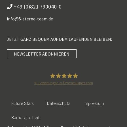
+49 (0)821 790040-0
info@
5-sterne-team.de
JETZT GANZ BEQUEM AUF DEM LAUFENDEN BLEIBEN:
NEWSLETTER ABONNIEREN
Kundenbewertungen und Erfahrungen zu
5 Sterne Redner
SEHR GUT
100%
91
Bewertungen auf ProvenExpert.com
Empfehlungen auf
5 Sterne Redner
ProvenExpert.com
4,89 / 5,00
Future Stars
Datenschutz
Impressum
46
55
Bewertungen auf
Bewertungen von 2
Barrierefreiheit
SEHR GUT
ProvenExpert.com
anderen Quellen