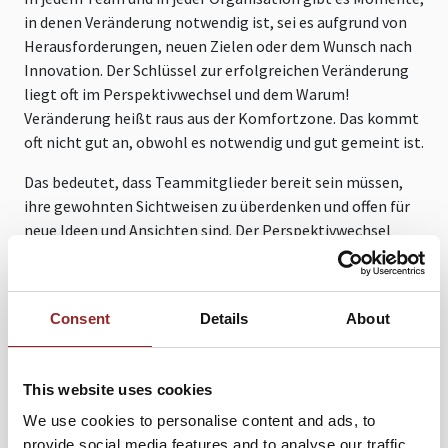
in denen Veränderung notwendig ist, sei es aufgrund von
Herausforderungen, neuen Zielen oder dem Wunsch nach
Innovation. Der Schlüssel zur erfolgreichen Veränderung
liegt oft im Perspektivwechsel und dem Warum!
Veränderung heißt raus aus der Komfortzone. Das kommt
oft nicht gut an, obwohl es notwendig und gut gemeint ist.
Das bedeutet, dass Teammitglieder bereit sein müssen,
ihre gewohnten Sichtweisen zu überdenken und offen für
neue Ideen und Ansichten sind. Der Perspektivwechsel
ermöglicht es, bisherige Annahmen und Denkmuster
infrage zu stellen und neue Lösungsansätze zu entwickeln
und gemeinsam erfolgreich zu leben.
Consent
Details
About
FUTURE STARS Redner Maik Walther geht mit Ihnen
zusammen an „alte oder überholte“ Glaubessätze heran.
Schauen Sie gemeinsam, welche dieser Leitideen Sie über
This website uses cookies
Bord werfen können und gemeinsam neue Wege
We use cookies to personalise content and ads, to
einschlagen können.
provide social media features and to analyse our traffic.