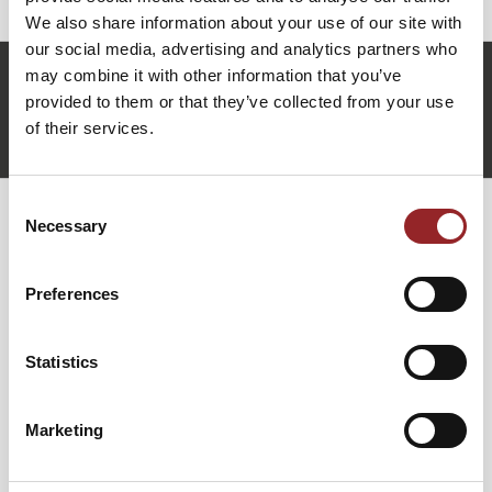
We also share information about your use of our site with
our social media, advertising and analytics partners who
may combine it with other information that you’ve
m.walther@future-stars.de
provided to them or that they’ve collected from your use
+49 (0)821 790040-10
of their services.
Maik Walther anfragen
Consent
Necessary
Selection
WEITERE VORTRÄGE VON MAIK
WALTHER
Preferences
NUR NACH VORNE GEHEN.
Statistics
VERÄNDERUNG LEICHT GEMACHT!
Marketing
FUTURE STAR Redner Maik Walther ist seit über Jahren
F
Versicherungsmakler und änderte vor 8 Jahren sein Leben
E
von Grund auf. Nach der Diagnose Gehirntumor
V