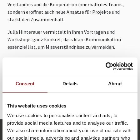
Verständnis und die Kooperation innerhalb des Teams,
sondern eröffnet auch neue Ansätze für Projekte und
stärkt den Zusammenhalt.
Julia Hinterauer vermittelt in ihren Vorträgen und
Workshops ganz konkret, dass klare Kommunikation
essenziell ist, um Missverständnisse zu vermeiden.
Sie zeigt auf, wie durch die bewusste Nutzung von Sprache
eine Atmosphäre geschaffen wird, in der Ideen frei fließen
und mehr Verständnis im Umgang miteinander entstehen
kann. Durch ihre praxisnahen Tipps und Techniken gibt sie
Consent
Details
About
Teams die Werkzeuge an die Hand, mit denen sie ihre
Kommunikation optimieren und ihre Ziele effizienter
erreichen können.
This website uses cookies
We use cookies to personalise content and ads, to
provide social media features and to analyse our traffic.
j.hinterauer@future-stars.de
We also share information about your use of our site with
+49 (0)821 790040-10
our social media, advertising and analytics partners who