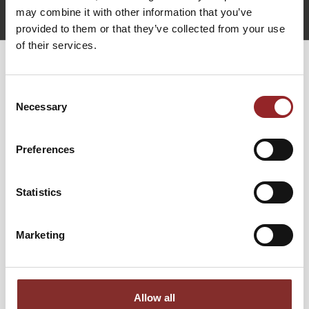
may combine it with other information that you’ve
Julia Hinterauer anfragen
provided to them or that they’ve collected from your use
of their services.
WEITERE VORTRÄGE VON JULIA
Consent
HINTERAUER
Necessary
Selection
MENSCHEN INSPIRIEREN:
Preferences
ERFOLGREICHE KOMMUNIKATION FÜR
FÜHRUNGSKRÄFTE
Statistics
F
K
In ihrem Vortrag „Menschen inspirieren: Erfolgreiche
u
Marketing
Kommunikation für Führungskräfte“ legt Julia Hinterauer
w
dar, wie entscheidend präzise und zielgerichtete
K
Kommunikation für Führungserfolg ist. Sie verdeutlicht,
dass Führungskräfte durch klare und empathische
Allow all
Kommunikation nicht nur das Teamgefüge stärken,