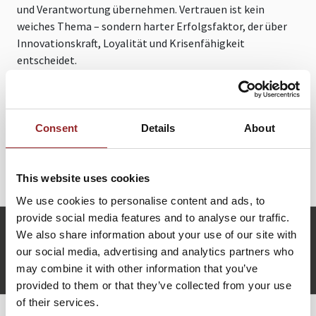
und Verantwortung übernehmen. Vertrauen ist kein
weiches Thema – sondern harter Erfolgsfaktor, der über
Innovationskraft, Loyalität und Krisenfähigkeit
entscheidet.
Der Vortrag liefert praxistaugliche Methoden, um
Vertrauensräume im Team zu etablieren,
Missverständnisse aufzulösen und emotionale
Consent
Details
About
Transparenz zu fördern. Denn wer Menschlichkeit im
Business verankert, investiert in die Zukunftsfähigkeit
seiner Organisation.
This website uses cookies
We use cookies to personalise content and ads, to
provide social media features and to analyse our traffic.
g.vonRoennebeck@future-stars.de
We also share information about your use of our site with
+49 (0)821 790040-10
our social media, advertising and analytics partners who
Germaid Charlotte von Rönnebeck anfragen
may combine it with other information that you’ve
provided to them or that they’ve collected from your use
of their services.