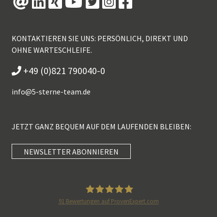
KONTAKTIEREN SIE UNS: PERSÖNLICH, DIREKT UND
OHNE WARTESCHLEIFE.
+49 (0)821 790040-0
info@
5-sterne-team.de
JETZT GANZ BEQUEM AUF DEM LAUFENDEN BLEIBEN:
NEWSLETTER ABONNIEREN
Kundenbewertungen und Erfahrungen zu
5 Sterne Redner
SEHR GUT
100%
91
Bewertungen auf ProvenExpert.com
Empfehlungen auf