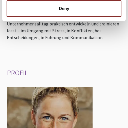
S
menschlich und erfolgreich zu führen.
Deny
d
Sie vermittelt, wie sich emotionale Intelligenz im
e
Unternehmensalltag praktisch entwickeln und trainieren
lässt – im Umgang mit Stress, in Konflikten, bei
Entscheidungen, in Führung und Kommunikation.
PROFIL