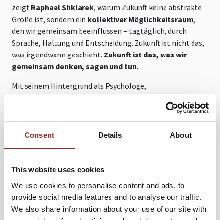
zeigt
Raphael Shklarek
, warum Zukunft keine abstrakte
Größe ist, sondern ein
kollektiver Möglichkeitsraum
,
den wir gemeinsam beeinflussen – tagtäglich, durch
Sprache, Haltung und Entscheidung. Zukunft ist nicht das,
was irgendwann geschieht.
Zukunft ist das, was wir
gemeinsam denken, sagen und tun.
Mit seinem Hintergrund als Psychologe,
Politikwissenschaftler und Zukunftsforscher macht er
sichtbar, wie Orientierung in komplexen Zeiten entstehen
kann – ohne einfache Antworten, aber mit klarer
Richtung. Er spricht über den Verlust kollektiver Bilder,
Consent
Details
About
über fragmentierte Kommunikation, über innere
Kündigung in Unternehmen – und zeigt, wie
gemeinsame
Visionen, geteilte Sprache und systemisches
This website uses cookies
Denken
neue Verbindungen schaffen können.
We use cookies to personalise content and ads, to
provide social media features and to analyse our traffic.
Dieser Vortrag ist
ein Aufruf zur Mitgestaltung
–
We also share information about your use of our site with
mutmachend, klug, tiefgründig. Shklarek gibt nicht nur