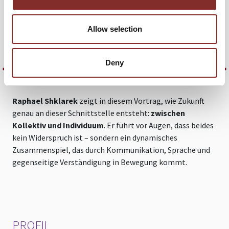
i
Nie zuvor war die Spannung zwischen dem
Ich
und
Z
dem
Wir
so spürbar wie heute. Während individuelle
s
Allow selection
Freiheit und Selbstverwirklichung gefeiert werden, fehlen
O
uns zunehmend die gemeinsame Vorstellung, die
kollektive Richtung, das verbindende Zukunftsbild.
R
Deny
Gesellschaftliche Spaltung, Überforderung, Entfremdung
K
– wohin also mit dem Einzelnen im großen Ganzen?
u
S
Raphael Shklarek
zeigt in diesem Vortrag, wie Zukunft
genau an dieser Schnittstelle entsteht:
zwischen
g
Kollektiv und Individuum
. Er führt vor Augen, dass beides
kein Widerspruch ist – sondern ein dynamisches
h
Zusammenspiel, das durch Kommunikation, Sprache und
v
gegenseitige Verständigung in Bewegung kommt.
PROFIL