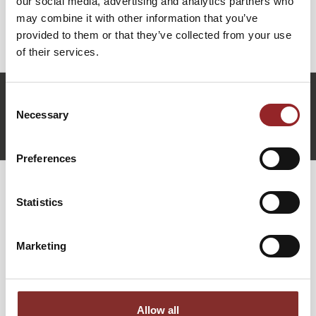
our social media, advertising and analytics partners who
Denkanstöße, sondern konkrete Werkzeuge an die Hand,
may combine it with other information that you’ve
um Wandel nicht als Bedrohung, sondern als Einladung zu
provided to them or that they’ve collected from your use
verstehen.
of their services.
r.shklarek@future-stars.de
Consent
+49 (0)821 790040-10
Necessary
Selection
Raphael Shklarek anfragen
Preferences
WEITERE VORTRÄGE VON RAPHAEL
Statistics
SHKLAREK
Marketing
ZWISCHEN KOLLEKTIV UND
INDIVIDUUM. WEGE IN DIE ZUKUNFT
Z
Allow all