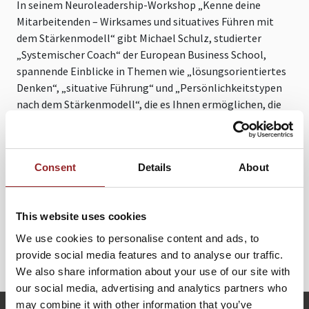
In seinem Neuroleadership-Workshop „Kenne deine
Mitarbeitenden – Wirksames und situatives Führen mit
dem Stärkenmodell“ gibt Michael Schulz, studierter
„Systemischer Coach“ der European Business School,
spannende Einblicke in Themen wie „lösungsorientiertes
Denken“, „situative Führung“ und „Persönlichkeitstypen
nach dem Stärkenmodell“, die es Ihnen ermöglichen, die
individuelle Entwicklung ihrer Mitarbeitenden zu
forcieren. Entdecken Sie, wie Sie mit einem breiten
Führungsrepertoire nicht nur motivieren, sondern echte
Consent
Details
About
Veränderung bewirken – und so als Führungskraft effizient
und zielsicher agieren.
Mehr Wirkung. Mehr Vertrauen. Mehr Erfolg.
This website uses cookies
We use cookies to personalise content and ads, to
Mögliche Formate
: Workshopreihe für nachhaltigen
provide social media features and to analyse our traffic.
Erfolg
We also share information about your use of our site with
our social media, advertising and analytics partners who
may combine it with other information that you’ve