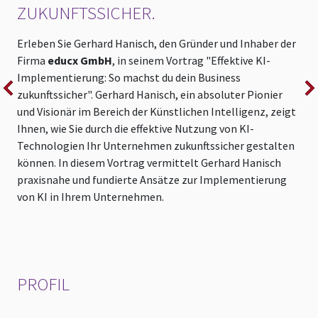
ZUKUNFTSSICHER.
Erleben Sie Gerhard Hanisch, den Gründer und Inhaber der
N
Firma
educx GmbH
, in seinem Vortrag "Effektive KI-
K
Implementierung: So machst du dein Business
k
zukunftssicher". Gerhard Hanisch, ein absoluter Pionier
s
und Visionär im Bereich der Künstlichen Intelligenz, zeigt
H
Ihnen, wie Sie durch die effektive Nutzung von KI-
Technologien Ihr Unternehmen zukunftssicher gestalten
v
können. In diesem Vortrag vermittelt Gerhard Hanisch
d
praxisnahe und fundierte Ansätze zur Implementierung
z
von KI in Ihrem Unternehmen.
PROFIL