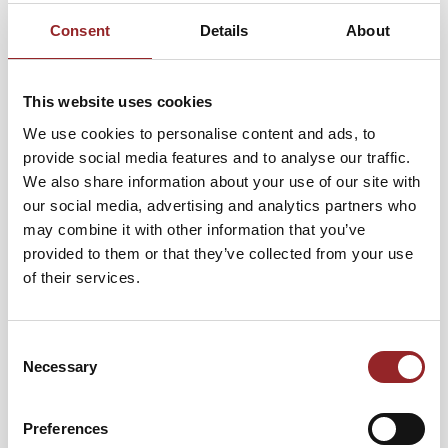
Anhand praktischer Beispiele und Erfolgsgeschichten wird
Consent
Details
About
gezeigt, wie KMUs bereits heute von KI profitieren. Der
Fokus liegt auf günstigen, einfach anwendbaren KI-Tools
und minimalinvasiven Ansätzen, mit denen Unternehmen
This website uses cookies
klein anfangen können, ohne hohe Risiken einzugehen.
We use cookies to personalise content and ads, to
Darauf aufbauend widmet sich der Workshop den
provide social media features and to analyse our traffic.
Voraussetzungen für die Einführung von KI. Es wird erklärt,
We also share information about your use of our site with
welche Daten benötigt werden und wie diese aufbereitet
our social media, advertising and analytics partners who
werden können. Einsteigerfreundliche Tools und
may combine it with other information that you’ve
Technologien werden vorgestellt, und es wird betont, dass
provided to them or that they’ve collected from your use
KI keine Zauberlösung ist – realistisches
of their services.
Erwartungsmanagement ist essenziell. Zudem wird die
Zusammenarbeit mit externen Partnern, wie Beratern
oder Dienstleistern, als strategischer Vorteil
Consent
Necessary
hervorgehoben.
Selection
Der nächste Abschnitt des Workshops zeigt konkrete
Preferences
Schritte zur Implementierung von KI. Dazu gehören die