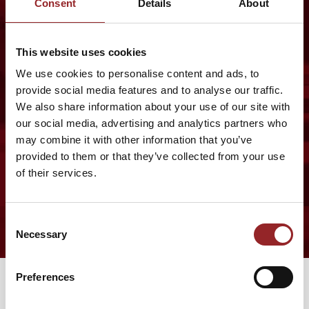
Consent
Details
About
gleichzeitig hoch motivierend
darzustellen. Seine innovative
Denkweise und sein positiver Ausblick
This website uses cookies
auf die Zukunft der KI hinterließen bei
uns allen einen nachhaltigen Eindruck.
We use cookies to personalise content and ads, to
provide social media features and to analyse our traffic.
Wir danken Eldar Sultanow herzlich für
We also share information about your use of our site with
diesen außergewöhnlichen und
our social media, advertising and analytics partners who
inspirierenden Vortrag. Er hat uns nicht
may combine it with other information that you’ve
nur neue Perspektiven aufgezeigt,
provided to them or that they’ve collected from your use
sondern auch Mut gemacht, die
of their services.
Möglichkeiten der KI aktiv zu nutzen, um
eine bessere und grünere Welt zu
gestalten
Consent
Necessary
Selection
Preferences
VORTRÄGE VON DR. ELDAR