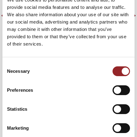
mentale Klarheit, körperliche Leistungsfähigkeit und
d
provide social media features and to analyse our traffic.
emotionale Stabilität zu stärken. Sie räumt mit
w
We also share information about your use of our site with
Ernährungsmythen auf und zeigt, warum klassische
u
our social media, advertising and analytics partners who
Pausensnacks, Kantinenessen und Diäten oft mehr
E
may combine it with other information that you’ve
schaden als nützen. Stattdessen vermittelt sie ein
E
provided to them or that they’ve collected from your use
wissenschaftlich fundiertes, aber leicht verständliches
M
of their services.
Verständnis von Energiegewinnung – angepasst an
u
individuelle Anforderungen.
k
Zum Vortrag
Consent
Z
Necessary
Selection
Preferences
PROFIL
Statistics
Juliane Kupfer vereint wissenschaftliche Expertise mit
Marketing
praktischer Erfahrung und beeindruckender