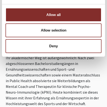
Bühnenpräsenz. Als promovierende
Ernährungswissenschaftlerin an der renommierten
Technical University of Munich – Institute for Food &
Allow all
Health – forscht sie zu personalisierter Ernährung und
Blutzuckermanagement. Sie gehört zu einer neuen
Allow selection
Generation von Ernährungsexpertinnen, die aktuelle
Forschungsergebnisse in klare Botschaften und
anwendbare Strategien übersetzen kann –
Deny
wissenschaftlich fundiert, praxisnah und inspirierend.
Ihr akademischer Weg ist außergewöhnlich: Nach zwei
abgeschlossenen Bachelorstudiengängen in
Ernährungswissenschaften und Sport- und
Gesundheitswissenschaften sowie einem Masterabschluss
in Public Health absolvierte sie Weiterbildungen als
Mental Coach und Therapeutin für klinische Psycho-
Neuro-Immunologie (kPNI). Heute kombiniert sie dieses
Wissen mit ihrer Erfahrung als Ernährungsexpertin in der
Hochleistungswelt des Sports und der Wirtschaft.