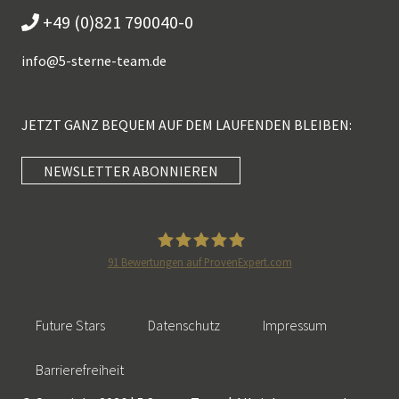
+49 (0)821 790040-0
info@
5-sterne-team.de
JETZT GANZ BEQUEM AUF DEM LAUFENDEN BLEIBEN:
NEWSLETTER ABONNIEREN
Kundenbewertungen und Erfahrungen zu
5 Sterne Redner
SEHR GUT
100%
91
Bewertungen auf ProvenExpert.com
Empfehlungen auf
5 Sterne Redner
ProvenExpert.com
4,89 / 5,00
Future Stars
Datenschutz
Impressum
46
55
Bewertungen auf
Bewertungen von 2
Barrierefreiheit
SEHR GUT
ProvenExpert.com
anderen Quellen