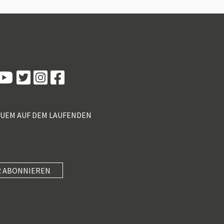
Kundenbewertungen und Erfahrungen zu
5 Sterne Redner
100%
SEHR GUT
Empfehlungen auf
ProvenExpert.com
4,89 / 5,00
QUEM AUF DEM LAUFENDEN
55
46
Bewertungen von 2
Bewertungen auf
anderen Quellen
ProvenExpert.com
Blick aufs ProvenExpert-Profil werfen
 ABONNIEREN
SEHR GUT
Anonym
4
Unterhaltung mit Know-how und wertvollen
5 Sterne Redner
(3 Quellen)
Impulsen paaren, in kompakte 40 Minuten
packen und am Nachmittag mi...
101 Kundenbewertungen