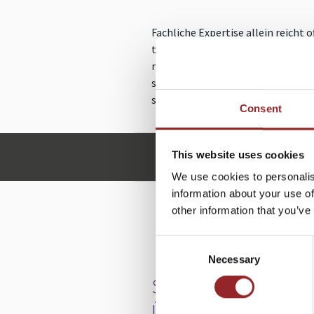
Fachliche Expertise allein reicht 
technisches Wissen durch geschic
man selbst komplexe Inhalte vers
sondern auch inspiriert wird. Die
sie nachhaltige Begeisterung aus
Consent
This website uses cookies
l.roemhild@future-stars
We use cookies to personalis
information about your use of
other information that you’ve
WE
Consent
Necessary
Selection
SCHNELL, PRÄZISE
ÜBERZEUGEND. ID