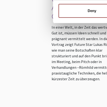
AUF DEN PUNKT
Deny
GEBRACHT
In einer Welt, in der Zeit das wert
Gut ist, müssen Ideen schnell und
prägnant vermittelt werden. In d
Vortrag zeigt Future Star Lukas R
wie man seine Botschaften klar
strukturiert und auf den Punkt br
im Meeting, beim Pitch oder in
Verhandlungen –Römhild vermitt
praxistaugliche Techniken, die hel
kürzester Zeit zu überzeugen.