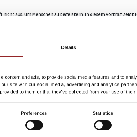
oft nicht aus, um Menschen zu begeistern. In diesem Vortrag zeigt 
kte Kommunikation lebendig und mitreißend präsentiert werden k
tändlich und emotional ansprechend transportiert, sodass das Pu
ser Vortrag richtet sich an Experten und Fachleute, die ihre Inhal
lösen – ob vor Kunden, in Teams oder auf Konferenzen.
Details
.de
+49 (0)821 790040-10
e content and ads, to provide social media features and to analy
 our site with our social media, advertising and analytics partn
 provided to them or that they’ve collected from your use of their
ITERE VORTRÄGE VON LUKAS RÖMH
Preferences
Statistics
,
VON STANDARD ZU
WOR
EEN
SPANNEND:
KOM