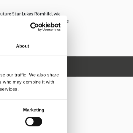
Future Star Lukas Römhild, wie
ann. Er vermittelt Techniken, wie
blikum nicht nur informiert,
te so kommunizieren möchten, dass
About
Lukas Römhild anfragen
se our traffic. We also share
ers who may combine it with
 services.
ILD
Marketing
KSHOP
MUNIKATION