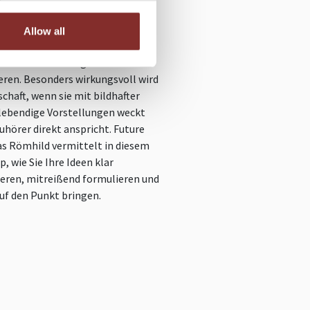
Welt, in der der erste Eindruck
Allow all
ommt es darauf an, Ideen präzise,
svoll und überzeugend zu
eren. Besonders wirkungsvoll wird
chaft, wenn sie mit bildhafter
lebendige Vorstellungen weckt
uhörer direkt anspricht. Future
as Römhild vermittelt in diesem
, wie Sie Ihre Ideen klar
ieren, mitreißend formulieren und
auf den Punkt bringen.