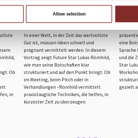
BOTSCHAFTEN, DIE
In einer 
Allow selection
WIRKEN
zählt, k
eindruck
vollste
In einer Welt, in der Zeit das wertvollste
präsenti
Gut ist, müssen Ideen schnell und
eine Bots
iesem
prägnant vermittelt werden. In diesem
Sprache 
ömhild,
Vortrag zeigt Future Star Lukas Römhild,
und die Z
wie man seine Botschaften klar
Star Luk
ingt. Ob
strukturiert und auf den Punkt bringt. Ob
Workshop
im Meeting, beim Pitch oder in
struktur
elt
Verhandlungen –Römhild vermittelt
gezielt 
fen, in
praxistaugliche Techniken, die helfen, in
kürzester Zeit zu überzeugen.