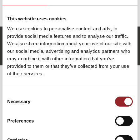
Präsentationen oder Pitches durch Präzision und Klarheit
zu punkten.
This website uses cookies
We use cookies to personalise content and ads, to
provide social media features and to analyse our traffic.
l.roemhild@future-stars.de
We also share information about your use of our site with
+49 (0)821 790040-10
our social media, advertising and analytics partners who
Lukas Römhild anfragen
may combine it with other information that you’ve
provided to them or that they’ve collected from your use
of their services.
WEITERE VORTRÄGE VON LUKAS
RÖMHILD
Consent
Necessary
Selection
SCHNELL, PRÄZISE, ÜBERZEUGEND.
Preferences
IDEEN AUF DEN PUNKT GEBRACHT
In einer Welt, in der Zeit das wertvollste Gut ist, müssen