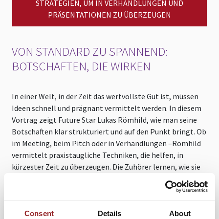
STRATEGIEN, UM IN VERHANDLUNGEN UND
PRÄSENTATIONEN ZU ÜBERZEUGEN
VON STANDARD ZU SPANNEND:
BOTSCHAFTEN, DIE WIRKEN
In einer Welt, in der Zeit das wertvollste Gut ist, müssen
Ideen schnell und prägnant vermittelt werden. In diesem
Vortrag zeigt Future Star Lukas Römhild, wie man seine
Botschaften klar strukturiert und auf den Punkt bringt. Ob
im Meeting, beim Pitch oder in Verhandlungen –Römhild
vermittelt praxistaugliche Techniken, die helfen, in
kürzester Zeit zu überzeugen. Die Zuhörer lernen, wie sie
komplexe Informationen verständlich machen und
gleichzeitig Begeisterung wecken. Dieser Vortrag ist ideal
für Unternehmen, die ihre Mitarbeiter darin stärken
möchten, effektiver zu kommunizieren und bei
Consent
Details
About