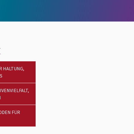
E
ER HALTUNG,
S
VENVIELFALT,
N
BODEN FÜR