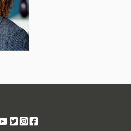
Kundenbewertungen und Erfahrungen zu
5 Sterne Redner
100%
SEHR GUT
Empfehlungen auf
ProvenExpert.com
4,89 / 5,00