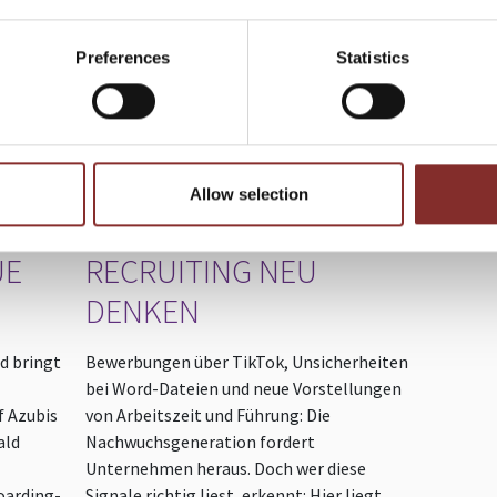
Preferences
Statistics
EITERE VORTRÄGE VON ELENA MÜLL
A:
VON TIKTOK ZUR TOP-
Allow selection
.
FACHKRAFT –
UE
RECRUITING NEU
DENKEN
d bringt
Bewerbungen über TikTok, Unsicherheiten
bei Word-Dateien und neue Vorstellungen
f Azubis
von Arbeitszeit und Führung: Die
ald
Nachwuchsgeneration fordert
Unternehmen heraus. Doch wer diese
oarding-
Signale richtig liest, erkennt: Hier liegt