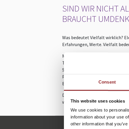
SIND WIR NICHT A
BRAUCHT UMDENK
Was bedeutet Vielfalt wirklich? E
Erfahrungen, Werte. Vielfalt bede
Mit persönlichen Geschichten und
Teamkulturen entwickeln. Denn er
Schwerpunkt liegt in der Praxis-Pe
Perspektive aus der Arbeit in und
Consent
Einstieg, gute Teamstrukturen, n
Dieser Vortrag ist ein Augenöffner
This website uses cookies
wollen.
We use cookies to personalis
information about your use of
other information that you’ve
e.mueller@future-stars