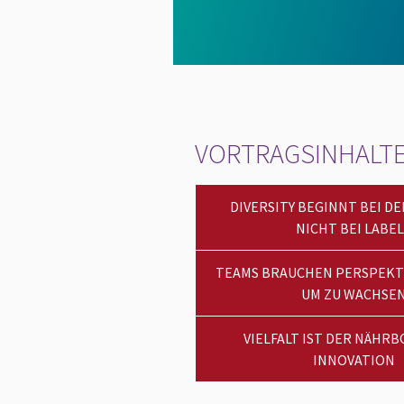
VORTRAGSINHALT
DIVERSITY BEGINNT BEI D
NICHT BEI LABEL
TEAMS BRAUCHEN PERSPEKTI
UM ZU WACHSE
VIELFALT IST DER NÄHR
INNOVATION