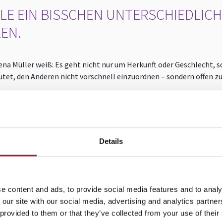
LLE EIN BISSCHEN UNTERSCHIEDLI
EN.
lena Müller weiß: Es geht nicht nur um Herkunft oder Geschlecht, 
utet, den Anderen nicht vorschnell einzuordnen – sondern offen z
 klaren Impulsen zeigt sie, wie Unternehmen Vielfalt lebbar mach
st wenn Unterschiedlichkeit als Ressource erkannt wird, entsteht
rspektive einer mitarbeiterorientierten Führung. Elena Müller teil
 mit zahlreichen Teams, Abteilungen und Firmenkulturen. Sie zeig
Details
achhaltige Mitarbeiterbindung mit Motivation und einer guten F
 für alle, die ihre Teamkultur weiterentwickeln und eine neue Off
e content and ads, to provide social media features and to analy
 our site with our social media, advertising and analytics partn
 provided to them or that they’ve collected from your use of their
.de
+49 (0)821 790040-10