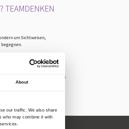
CH? TEAMDENKEN
sondern um Sichtweisen,
u begegnen.
en, Vorurteile abbauen und echte
 Innovationskraft. Der
t ihre einzigartige und ehrliche
t genau auf, was einen gelungenen
About
ührung genau ausmachen.
enheit im Miteinander schaffen
se our traffic. We also share
ers who may combine it with
 services.
Elena Müller anfragen