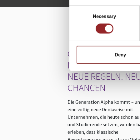
Consent
Necessary
Selection
W
GENERATION ALPH
Deny
NEUE GENERATION
NEUE REGELN. NE
CHANCEN
Die Generation Alpha kommt – un
eine völlig neue Denkweise mit.
Unternehmen, die heute schon au
und Studierende setzen, werden b
erleben, dass klassische
Bewerbungsprozesse, starre Onb