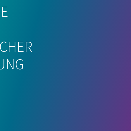
IE
ICHER
UNG