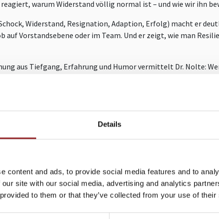
 reagiert, warum Widerstand völlig normal ist – und wie wir ihn 
Schock, Widerstand, Resignation, Adaption, Erfolg) macht er deut
b auf Vorstandsebene oder im Team. Und er zeigt, wie man Resilie
hung aus Tiefgang, Erfahrung und Humor vermittelt Dr. Nolte: Wer
gestalten – statt sie bloß zu ertragen.
de
+49 (0)821 790040-10
Details
EITERE VORTRÄGE VON ROLAND NOL
e content and ads, to provide social media features and to analy
 our site with our social media, advertising and analytics partn
 provided to them or that they’ve collected from your use of their
BIO-
RE:HUMAN – FÜHRUNG
WOR