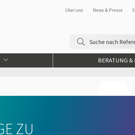
Über uns
News & Presse
S
BERATUNG &
GE ZU