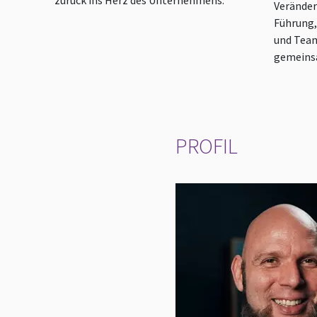
zurück ins Herz des Unternehmens.
Verände
Führung,
und Team
gemeinsa
PROFIL