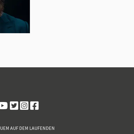
Kundenbewertungen und Erfahrungen zu
5 Sterne Redner
100%
SEHR GUT
Empfehlungen auf
ProvenExpert.com
4,89 / 5,00
QUEM AUF DEM LAUFENDEN
55
46