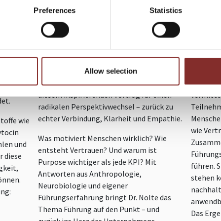
IENZ
MIT MENSCHEN IM
Preferences
Statistics
Veränder
MITTELPUNKT
Unterneh
mehr den
nsystem.
In einer Welt der Automatisierung und
von Orga
nimmt
Dr.
permanenten Veränderung braucht es
„Change
n die
Führung, die eines nicht verliert: den
„re:HU
Allow selection
unser
Menschen. Dr. Roland Nolte plädiert in
entschei
g von
diesem inspirierenden Vortrag für einen
vermitte
et.
radikalen Perspektivwechsel – zurück zu
Teilnehm
echter Verbindung, Klarheit und Empathie.
Menschen
toffe wie
wie Vert
ytocin
Was motiviert Menschen wirklich? Wie
Zusamme
hlen und
entsteht Vertrauen? Und warum ist
Führungs
r diese
Purpose wichtiger als jede KPI? Mit
führen. 
gkeit,
Antworten aus Anthropologie,
stehen k
önnen.
Neurobiologie und eigener
nachhalt
ung:
Führungserfahrung bringt Dr. Nolte das
anwendba
Thema Führung auf den Punkt – und
Das Erge