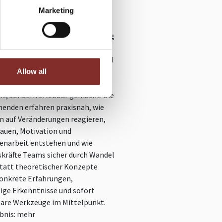
Marketing
ung, Führung und
menskultur entscheiden heute
n je über den langfristigen Erfolg
nisationen. Mit den Formaten
 live erleben und meistern“
und
MAN“
werden diese
Allow all
denden Themen nicht nur
lt, sondern erlebbar gemacht. Die
enden erfahren praxisnah, wie
 auf Veränderungen reagieren,
rauen, Motivation und
narbeit entstehen und wie
kräfte Teams sicher durch Wandel
Statt theoretischer Konzepte
onkrete Erfahrungen,
ige Erkenntnisse und sofort
re Werkzeuge im Mittelpunkt.
bnis: mehr