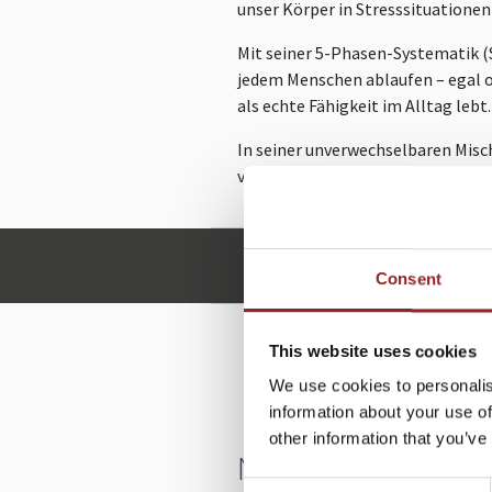
unser Körper in Stresssituationen
Mit seiner 5-Phasen-Systematik (
jedem Menschen ablaufen – egal o
als echte Fähigkeit im Alltag lebt.
In seiner unverwechselbaren Misc
versteht, kann Veränderung aktiv 
r.nolte@future-stars.
Consent
This website uses cookies
W
We use cookies to personalis
information about your use of
other information that you’ve
NEUROTOOLS: DIE 
Consent