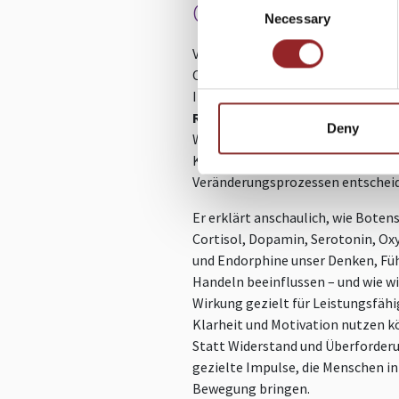
CHEMIE DER RESIL
Necessary
Selection
Veränderung beginnt nicht im
Organigramm, sondern im Nerve
In diesem spannenden Vortrag 
Roland Nolte
sein Publikum mit i
Deny
Welt der Hormone und zeigt, wie 
Körper über Erfolg oder Misserfol
Veränderungsprozessen entscheid
Er erklärt anschaulich, wie Botens
Cortisol, Dopamin, Serotonin, Ox
und Endorphine unser Denken, Fü
Handeln beeinflussen – und wie wi
Wirkung gezielt für Leistungsfähi
Klarheit und Motivation nutzen k
Statt Widerstand und Überforder
gezielte Impulse, die Menschen in
Bewegung bringen.