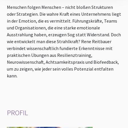
d
Menschen folgen Menschen – nicht bloßen Strukturen
M
oder Strategien. Die wahre Kraft eines Unternehmens liegt
T
in der Emotion, die es vermittelt. Führungskräfte, Teams
a
und Organisationen, die eine starke emotionale
v
Ausstrahlung haben, erzeugen Sog statt Widerstand. Doch
I
wie entwickelt man diese Strahlkraft? Rene Reitbauer
n
verbindet wissenschaftlich fundierte Erkenntnisse mit
a
praktischen Übungen aus Resilienztraining,
Neurowissenschaft, Achtsamkeitspraxis und Biofeedback,
um zu zeigen, wie jeder sein volles Potenzial entfalten
kann.
PROFIL