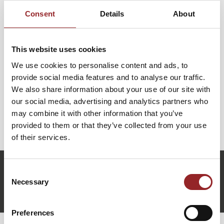
macht Rene Reitbauer erlebbar, wie innere Klarheit zu
Consent
Details
About
äußerer Wirkung wird – und wie Unternehmen und
Führungskräfte ihre Visionen nicht nur formulieren,
sondern auch leben. Wer versteht, wie Energie, Präsenz
This website uses cookies
und Bewusstsein den Erfolg beeinflussen, kann seine
We use cookies to personalise content and ads, to
Strahlkraft gezielt verstärken und nachhaltige
provide social media features and to analyse our traffic.
Veränderungen bewirken.
We also share information about your use of our site with
our social media, advertising and analytics partners who
Ein Vortrag, der inspiriert, bewegt und zeigt, wie
may combine it with other information that you’ve
Visionen Realität werden – durch innere Klarheit und
provided to them or that they’ve collected from your use
emotionale Präsenz.
of their services.
r.reitbauer@future-stars.de
Consent
+49 (0)821 790040-10
Necessary
Selection
Rene Reitbauer anfragen
Preferences