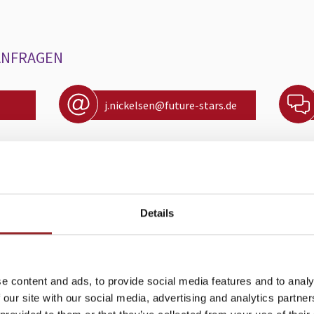
ANFRAGEN
j.nickelsen@future-stars.de
ÜHLKE - GET HEAD
KERSTIN BAM
Details
E SEARCH GMBH
G
ieren Sie
Kategorie
Nickelsen haben sich für
"Manchmal schlie
e content and ads, to provide social media features and to analy
m Videos
nfusion und verschiedene
Vortrag hat mich 
 our site with our social media, advertising and analytics partn
nzusehen.
äre Handlungsfelder als
gebracht, die 