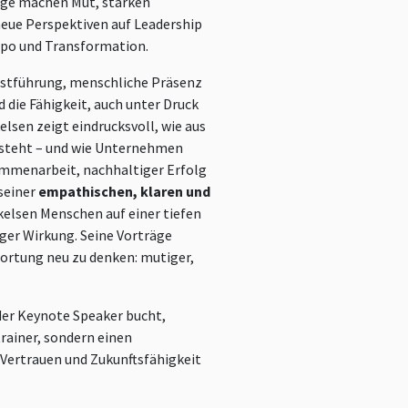
äge machen Mut, stärken
eue Perspektiven auf Leadership
mpo und Transformation.
bstführung, menschliche Präsenz
 die Fähigkeit, auch unter Druck
lsen zeigt eindrucksvoll, wie aus
tsteht – und wie Unternehmen
sammenarbeit, nachhaltiger Erfolg
seiner
empathischen, klaren und
kelsen Menschen auf einer tiefen
ger Wirkung. Seine Vorträge
wortung neu zu denken: mutiger,
der Keynote Speaker bucht,
rainer, sondern einen
 Vertrauen und Zukunftsfähigkeit