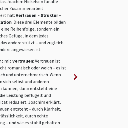
das Joachim Nickelsen für alle
Dieser Vortrag von Joachim 
icher Zusammenarbeit
richtet den Fokus auf den Ur
iert hat:
Vertrauen – Struktur –
Führung: Nicht in der Technik,
kation
. Diese drei Elemente bilden
Effizienz – sondern im
Selbs
r eine Reihenfolge, sondern ein
der Menschen. Denn echte Wi
hes Gefüge, in dem jedes
Unternehmen beginnt dort,
das andere stützt – und zugleich
sich selbst vertrauen – und n
andere angewiesen ist.
anderen.
nt mit
Vertrauen
: Vertrauen ist
Er startet mit dem Thema
icht romantisch oder weich – es ist
Selbstvertrauen
: Wie gut k
sch und unternehmerisch. Wenn
unser eigenes Denken, unser
 sich selbst und anderen
unsere Motive? Wie führen wir
n können, dann entsteht eine
bevor wir andere führen? Joa
 die Leistung beflügelt und
seine eigenen Stationen: Vo
tät reduziert. Joachim erklärt,
StartupGründer mit Konkurs,
rauen entsteht – durch Klarheit,
Managerjahre mit Stress und 
lässlichkeit, durch echte
bis hin zur ZenPraxis – diese
g – und wie es stabil gehalten
ihn stark, klar und wirksam. E