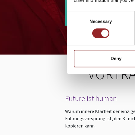
other information that you’ve
geschäftsführe
Klarheit verwan
Consent
Please
accept marketing cookies
Company, die 
Necessary
Selection
Partnern und wi
ALLE VI
sich deutlich posi
Deny
VORTRÄ
Future ist human
Warum innere Klarheit der einzig
Führungsvorsprung ist, den KI nic
kopieren kann.