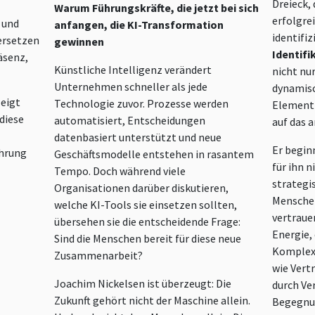
Dreieck, 
Warum Führungskräfte, die jetzt bei sich
erfolgre
 und
anfangen, die KI-Transformation
identifiz
ersetzen
gewinnen
Identifi
äsenz,
Künstliche Intelligenz verändert
nicht nu
Unternehmen schneller als jede
dynamisc
zeigt
Technologie zuvor. Prozesse werden
Element 
diese
automatisiert, Entscheidungen
auf das 
datenbasiert unterstützt und neue
Er begin
hrung
Geschäftsmodelle entstehen in rasantem
für ihn n
Tempo. Doch während viele
strategi
Organisationen darüber diskutieren,
Menschen
welche KI-Tools sie einsetzen sollten,
vertraue
übersehen sie die entscheidende Frage:
Energie,
Sind die Menschen bereit für diese neue
Komplexi
Zusammenarbeit?
wie Vert
Joachim Nickelsen ist überzeugt: Die
durch Ver
Zukunft gehört nicht der Maschine allein.
Begegnun