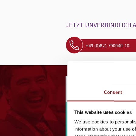
JETZT UNVERBINDLICH 
+49 (0)821 790040-10
MATTHIAS Z
Consent
EXECUTIV
Bitte akzept
This website uses cookies
Cookies der 
“Durch Joachim 
We use cookies to personalis
Marketing, u
mich Rollen-Ko
information about your use of
von YouTube a
zum Teil kontr