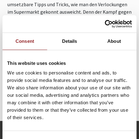
umsetzbare Tipps und Tricks, wie man den Verlockungen
im Supermarkt gekonnt ausweicht. Denn der Kampf gegen
die unerwünschten Pfunde wird nicht am Kühlschrank
ausgetragen, sondern bereits im Supermarkt. Die
charmante Leandra Fili hat eine Fülle von amüsanten,
Consent
Details
About
erstaunlichen und verblüffenden Geschichten für Sie parat,
die Sie über die "Tricks" der Lebensmittelindustrie staunen
lassen werden. Vertrauen Sie auf ihre Expertise, während
This website uses cookies
sie Ihnen ihre ganz persönlichen Kniffe verrät, wie Sie
diesen Tricks geschickt aus dem Weg gehen können.
We use cookies to personalise content and ads, to
provide social media features and to analyse our traffic.
Lassen Sie sich von Leandras Expertise leiten und
We also share information about your use of our site with
entdecken Sie, wie Sie mit einfachen Strategien den
our social media, advertising and analytics partners who
Herausforderungen beim Einkaufen souverän begegnen
may combine it with other information that you’ve
können.
provided to them or that they’ve collected from your use
of their services.
l.fili@future-stars.de
Consent