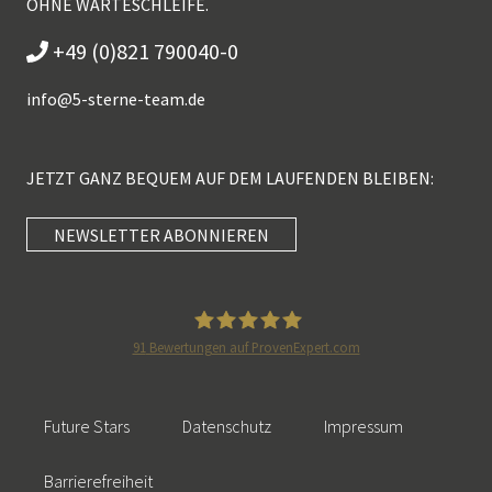
OHNE WARTESCHLEIFE.
+49 (0)821 790040-0
info@
5-sterne-team.de
JETZT GANZ BEQUEM AUF DEM LAUFENDEN BLEIBEN:
NEWSLETTER ABONNIEREN
Kundenbewertungen und Erfahrungen zu
5 Sterne Redner
SEHR GUT
100%
91
Bewertungen auf ProvenExpert.com
Empfehlungen auf
5 Sterne Redner
ProvenExpert.com
4,89 / 5,00
Future Stars
Datenschutz
Impressum
46
55
Bewertungen auf
Bewertungen von 2
Barrierefreiheit
SEHR GUT
ProvenExpert.com