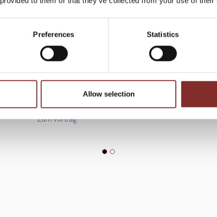
 provided to them or that they’ve collected from your use of their
e, wie
sein Engagement für den nachhaltigen
Arbeiten
d der
Verkauf. In der Begegnung mit dem
betont e
, haben
versierten Experten Jens Taubel erwartet
Komponen
Preferences
Statistics
uture Star
Sie eine einzigartige Verschmelzung von
Taubel b
onen aus
Vertriebskompetenz und
Dreiklan
 einem
Führungserfahrung. Die breitgefächerten
Wertsch
Erfahrungen aus der Teamführung fließen
Zum Vort
heute in spannende Vorträge sowie in die
Allow selection
Trainings seiner eigenen Akademie ein.
Zum Vortrag