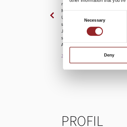
other information that you’ve
nicht gewachsen zu sein? Die Frag
Menschen dem ständigen Druck un
Consent
Überlastung standhalten können
Necessary
Selection
sich sicher schon viele gestellt. F
Jens Taubel kennt solche Situati
seinem früheren Arbeitsalltag in
Automobilkonzern nur zu gut.
Deny
Zum Vortrag
PROFIL