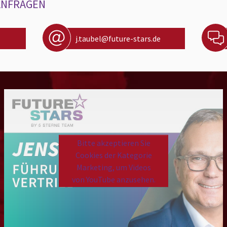
ANFRAGEN
j.taubel@future-stars.de
Bitte akzeptieren Sie
Cookies der Kategorie
Marketing, um Videos
von YouTube anzusehen.
Please
accept marketing cookies
to view this YouTube content.