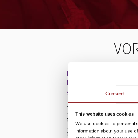
VOR
Delegiere oder verliere!
Freiraum schaffen für
effektive Führung
Consent
Wer kennt nicht das Gefühl, von ei
von Aufgaben, E-Mails und Power
This website uses cookies
Präsentationen überrollt zu werd
We use cookies to personalis
dem ständigen Druck und der
information about your use of
Überforderung, sowie Arbeitsbel