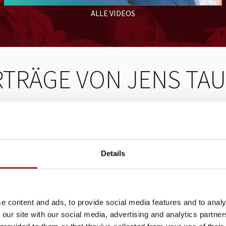
ALLE VIDEOS
TRÄGE VON JENS TA
Tipps und Tools für
Hinhör
erfolgreiches Sales und
werts
Leadership
moder
Details
ner Flut
Mit mehr als 30 Jahren Führungserfahrung
Future S
Point-
in Sales-Positionen hat sich Future Star
leidensc
en und
Jens Taubel ein reichhaltiges und
Führung.
e content and ads, to provide social media features and to analy
praxiserprobtes Repertoire an Wissen
nicht me
 our site with our social media, advertising and analytics partn
astung
angeeignet. Im Fokus stand dabei immer
physisch