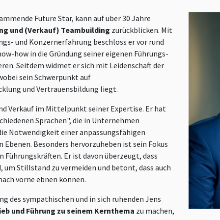
tammende Future Star, kann auf über 30 Jahre
ng und (Verkauf) Teambuilding
zurückblicken. Mit
ngs- und Konzernerfahrung beschloss er vor rund
now-how in die Gründung seiner eigenen Führungs-
ren. Seitdem widmet er sich mit Leidenschaft der
wobei sein Schwerpunkt auf
klung und Vertrauensbildung liegt.
d Verkauf im Mittelpunkt seiner Expertise. Er hat
erschiedenen Sprachen", die in Unternehmen
die Notwendigkeit einer anpassungsfähigen
 Ebenen. Besonders hervorzuheben ist sein Fokus
n Führungskräften. Er ist davon überzeugt, dass
, um Stillstand zu vermeiden und betont, dass auch
nach vorne ebnen können.
ng des sympathischen und in sich ruhenden Jens
rieb und Führung zu seinem Kernthema
zu machen,