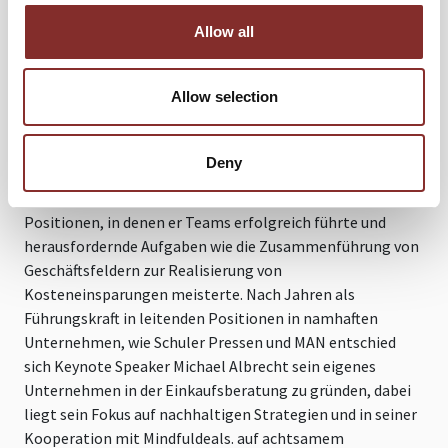
Leidenschaft für den Radsport entdeckte. Er begann eine
Allow all
erfolgreiche Karriere im Hochleistungssport und schaffte
es in der 4-er Mannschaftsverfolgung auf der Bahn bis ins
Junioren-Nationalteam.
Allow selection
Nach seiner Zeit im Radsport absolvierte Michael Albrecht
eine Ausbildung zum Industriekaufmann und sammelte
Deny
wertvolle Erfahrungen im Einkauf. Seine Begeisterung für
wirtschaftliche Themen führte ihn früh in leitende
Positionen, in denen er Teams erfolgreich führte und
herausfordernde Aufgaben wie die Zusammenführung von
Geschäftsfeldern zur Realisierung von
Kosteneinsparungen meisterte. Nach Jahren als
Führungskraft in leitenden Positionen in namhaften
Unternehmen, wie Schuler Pressen und MAN entschied
sich Keynote Speaker Michael Albrecht sein eigenes
Unternehmen in der Einkaufsberatung zu gründen, dabei
liegt sein Fokus auf nachhaltigen Strategien und in seiner
Kooperation mit Mindfuldeals. auf achtsamem