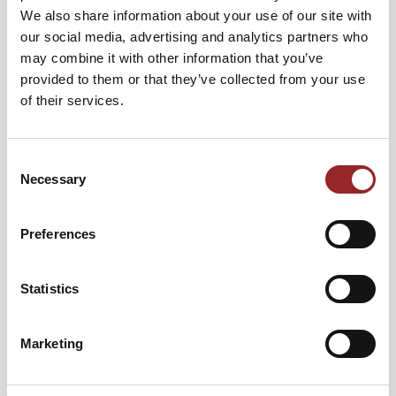
We also share information about your use of our site with
our social media, advertising and analytics partners who
PROFIL
may combine it with other information that you’ve
provided to them or that they’ve collected from your use
Future Star Michael Albrecht
ist ein überzeugter
of their services.
Verfechter eines teamorientierten Einkaufs und zeigt in
seinen Vorträgen und Beratungen, wie man
durch
Wertschätzung und Achtsamkeit erfolgreiche
Consent
Necessary
Geschäftsbeziehungen
aufbaut. Seine persönliche
Selection
Leidenschaft für
Persönlichkeitsentwicklung
und
Coaching fließt dabei ebenso mit ein, wie sein Fachwissen
Preferences
im Bereich des Einkaufs und der Verhandlungsführung.
Michael Albrecht geht tiefer, um festgefahrene
Strukturen aufzubrechen und neue Ideen zu fördern – und
Statistics
das in einem Umfeld, das von ständigen Veränderungen
geprägt ist.
Marketing
Die Ausdauer für Veränderungen und den Teamgedanken
trainiert er schon, seit er in der Schulzeit seine