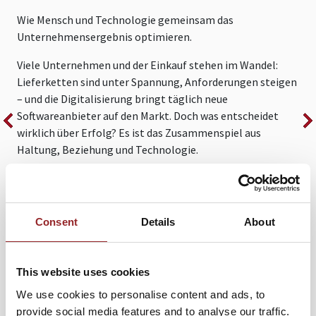
V
Wie Mensch und Technologie gemeinsam das
Unternehmensergebnis optimieren.
I
V
Viele Unternehmen und der Einkauf stehen im Wandel:
g
Lieferketten sind unter Spannung, Anforderungen steigen
I
– und die Digitalisierung bringt täglich neue
Softwareanbieter auf den Markt. Doch was entscheidet
M
wirklich über Erfolg? Es ist das Zusammenspiel aus
w
Haltung, Beziehung und Technologie.
U
i
Future Star Michael Albrecht
zeigt in seinem
V
inspirierenden Vortrag, warum der Wechsel von reaktivem
ü
Handeln hin zu proaktiver Steuerung kein Tool allein
Consent
Details
About
A
leisten kann – sondern nur gelingt, wenn menschliche und
neuronale Netzwerke zusammenspielen.
Z
This website uses cookies
Zum Vortrag
We use cookies to personalise content and ads, to
provide social media features and to analyse our traffic.