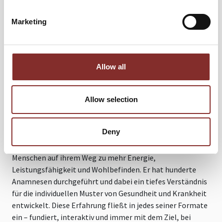
Michael Kern begeistert mit einem ganzheitlichen Blick
Marketing
auf Gesundheit – persönlich, wissenschaftlich fundiert und
mitten aus dem Leben. Als Therapeut für klinische
Psycho-Neuro-Immunologie (kPNI) und Gründer von
KERNXUND bringt er Menschen in Bewegung – körperlich
Allow all
wie gedanklich. In seinen Vorträgen und Coachings zeigt er
auf eindrucksvolle Weise, dass Gesundheit kein Zufall ist,
Allow selection
sondern das Ergebnis vieler Faktoren: Schlaf, Ernährung,
Stress, Darmgesundheit, Bewegung, Biografie und
psychische Stabilität.
Deny
Seit rund einem Jahrzehnt begleitet Michael Kern
Menschen auf ihrem Weg zu mehr Energie,
Leistungsfähigkeit und Wohlbefinden. Er hat hunderte
Anamnesen durchgeführt und dabei ein tiefes Verständnis
für die individuellen Muster von Gesundheit und Krankheit
entwickelt. Diese Erfahrung fließt in jedes seiner Formate
ein – fundiert, interaktiv und immer mit dem Ziel, bei