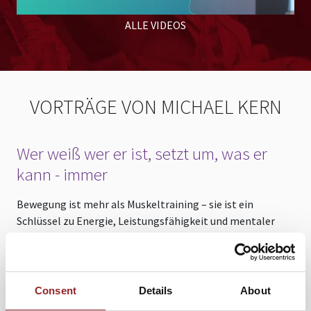
ALLE VIDEOS
VORTRÄGE VON MICHAEL KERN
Wer weiß wer er ist, setzt um, was er
kann - immer
Bewegung ist mehr als Muskeltraining – sie ist ein
M
Schlüssel zu Energie, Leistungsfähigkeit und mentaler
l
Stärke. In seinem Vortrag zeigt Michael Kern, wie
m
Unternehmen und Mitarbeitende mit einem gezielten
a
Lifestyle-Konzept Gesundheit erlebbar und wirksam
d
machen. Der Future Star und Keynote Speaker kombiniert
g
Consent
Details
About
neueste Erkenntnisse aus der klinischen Psycho-Neuro-