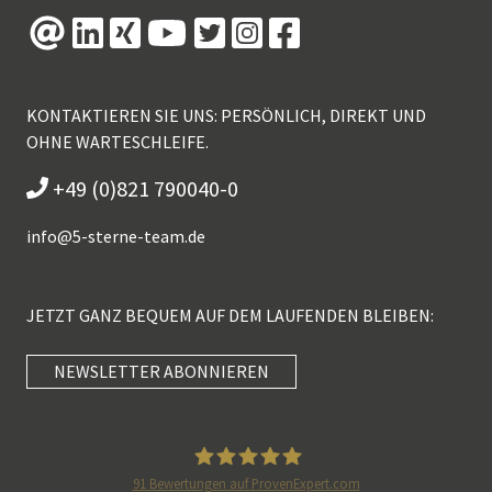
KONTAKTIEREN SIE UNS: PERSÖNLICH, DIREKT UND
OHNE WARTESCHLEIFE.
+49 (0)821 790040-0
info@
5-sterne-team.de
JETZT GANZ BEQUEM AUF DEM LAUFENDEN BLEIBEN:
NEWSLETTER ABONNIEREN
Kundenbewertungen und Erfahrungen zu
5 Sterne Redner
SEHR GUT
100%
91
Bewertungen auf ProvenExpert.com