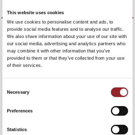
B
Immunologie (kPNI) mit jahrelanger Praxiserfahrung als
d
Gesundheitscoach.
This website uses cookies
a
We use cookies to personalise content and ads, to
Der sympathische Future Star Michael Kern räumt mit
M
provide social media features and to analyse our traffic.
Gesundheitsmythen auf und macht klar: Es geht nicht um
I
We also share information about your use of our site with
Selbstoptimierung, sondern um Lebensfreude,
P
our social media, advertising and analytics partners who
Lebenskraft, Gesundheit und individuelle Strategien.
d
may combine it with other information that you’ve
Zum Vortrag
k
provided to them or that they’ve collected from your use
L
of their services.
Z
Consent
Necessary
Selection
Preferences
Statistics
PROFIL