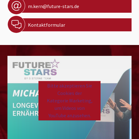
m.kern@future-stars.de
Kontaktformular
Bitte akzeptieren Sie
Cookies der
Kategorie Marketing,
um Videos von
YouTube anzusehen.
Please
accept marketing cookies
to view this YouTube
content.