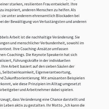
iner starken, resilienten Frau entwickelt. Ihre
u inspiriert, anderen Menschen zu helfen. Als
t sie unter anderem ehrenamtlich Blockaden bei
 bei der Bewältigung von Verlustängsten und anderen
bbels Arbeit ist die nachhaltige Veränderung. Sie
ungen und menschlicher Verbundenheit, sowohl im
 Kontext. Ihre Coaching-Ansätze umfassen
rmen-Coachings. Die Keynote Speakerin hat sich
isiert, Führungskräfte in der individuellen
Ihre Arbeit basiert auf den sieben Säulen der
s, Selbstwirksamkeit, Eigenverantwortung,
d Zukunftsorientierung. Mit amüsanten Beispielen
ekonnt, wie diese Prinzipien im Alltag umgesetzt
rbeitgeber und Arbeitnehmer dabei spielen.
rzeugt, dass Veränderung eine Chance darstellt und
ein Leben aktiv zu gestalten. Ihr Motto „Ich kann die