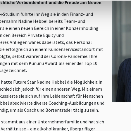
chliche Verbundenheit und die Freude am Neuen
.
-Studium führte ihr Weg sie in den Finanz- und
 übernahm Nadine Hebbel bereits Team- und
 sie einen neuen Bereich in einer Konzernholding
in den Bereich Private Equity und
res Anliegen war es dabei stets, das Personal
s sie erfolgreich an einem Kundenservicestandort mit
olgte, selbst während der Corona-Pandemie. Ihre
ungen mit dem Kununu Award als einer der Top 10
usgezeichnet.
hatte Future Star Nadine Hebbel die Möglichkeit in
schied sich jedoch für einen anderen Weg. Mit einem
ussierte sie sich auf ihre Leidenschaft für Menschen
bbel absolvierte diverse Coaching-Ausbildungen und
ndig, um als Coach und Börsentrader tätig zu sein.
 stammt aus einer Unternehmerfamilie und hat sich
Verhältnisse – ein alkoholkranker, übergriffiger