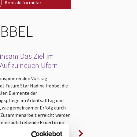
Kontaktformular
EBBEL
nsam Das Ziel im
WORKSHOP: Glücksp
 Auf zu neuen Ufern
Veränderung
 inspirierenden Vortrag
Veränderung leicht gemach
et Future Star Nadine Hebbel die
Nervensystem als Schlüssel
llen Elemente der
und Glück
gspflege im Arbeitsalltag und
Neuro-Coaching – Mit klei
f, wie gemeinsamer Erfolg durch
Großes bewirken
e Zusammenarbeit erreicht werden
s eine aufstrebende Expertin im
Veränderung muss nicht schwe
der Personal- und
kann zur Glückspille deines A