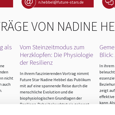
n.hebbel@future-stars.de
RÄGE VON NADINE H
g als
Vom Steinzeitmodus zum
Gemei
Herzklopfen: Die Physiologie
Blick:
der Resilienz
ine
In ihrem
enden
beleucht
In ihrem faszinierenden Vortrag nimmt
en nicht
essenzie
Future Star Nadine Hebbel das Publikum
n auch
Beziehun
mit auf eine spannende Reise durch die
n.
zeigt au
menschliche Evolution und die
effektiv
biophysiologischen Grundlagen der
kann. Al
Resilienz. Dabei beleuchtet sie gekonnt,
Bereich 
wie der Körper auf Stress reagiert und