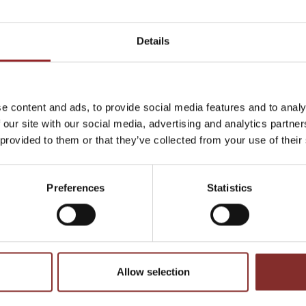
Organisa
welche Mechanismen der Mensch
praxisna
entwickelt hat, um Widrigkeiten zu
wissensc
begegnen.
Details
und Einz
Zum Vortrag
über sic
Zum Vort
e content and ads, to provide social media features and to analy
 our site with our social media, advertising and analytics partn
 provided to them or that they’ve collected from your use of their
Preferences
Statistics
Allow selection
adine Hebbel
ist eine facettenreiche Persönlichkeit,
 Vielfalt findet. Sie steht wie keine andere für