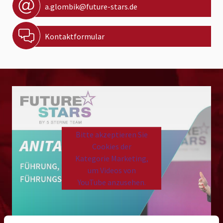
a.glombik@future-stars.de
Kontaktformular
Bitte akzeptieren Sie
Cookies der
Kategorie Marketing,
um Videos von
YouTube anzusehen.
Please
accept marketing cookies
to view this YouTube
content.