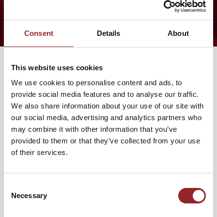
ALLE VIDEOS
Consent
Details
About
VORTRÄGE VON ANITA GLOMBIK
This website uses cookies
We use cookies to personalise content and ads, to
provide social media features and to analyse our traffic.
Von der kleinen Aufmerksamkeit zur
We also share information about your use of our site with
großen Wirkung. Surprise Management
our social media, advertising and analytics partners who
may combine it with other information that you’ve
als Führungsprinzip
G
provided to them or that they’ve collected from your use
F
of their services.
Future Star Anita Glombik kann auf eine berufliche
ü
Erfahrung als obere Führungskraft in einem
M
internationalen Konzern von mehr als 30 Jahren
d
Consent
zurückblicken. Hier hat sie ihre eigene, inspirierende
Necessary
u
Selection
Managementperspektive entwickelt, die sie liebevoll als
e
"Surprise Management" bezeichnet. Das "Surprise