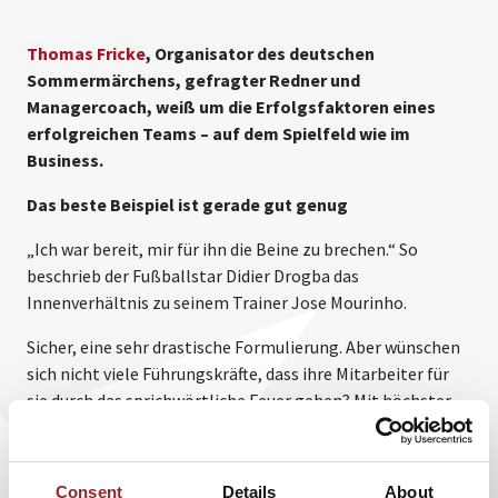
Thomas Fricke
, Organisator des deutschen
Sommermärchens, gefragter Redner und
Managercoach, weiß um die Erfolgsfaktoren eines
erfolgreichen Teams – auf dem Spielfeld wie im
Business.
Das beste Beispiel ist gerade gut genug
„Ich war bereit, mir für ihn die Beine zu brechen.“ So
beschrieb der Fußballstar Didier Drogba das
Innenverhältnis zu seinem Trainer Jose Mourinho.
Sicher, eine sehr drastische Formulierung. Aber wünschen
sich nicht viele Führungskräfte, dass ihre Mitarbeiter für
sie durch das sprichwörtliche Feuer gehen? Mit höchster
Hingabe, maximaler Motivation und grenzenloser
Loyalität?
Consent
Details
About
Der Speaker und Managercoach Thomas Fricke weiß,