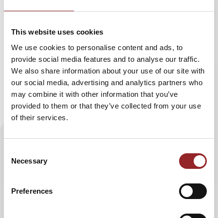
worauf es ankommt, um ein Team
zusammenzuschweißen und zum Erfolg zu führen. Bei der
This website uses cookies
Organisation der WM 2006 hatte Thomas Fricke selber
einen sehr prominenten Chef: Kein geringerer als Franz
We use cookies to personalise content and ads, to
Beckenbauer war Präsident des Organisationkomitees.
provide social media features and to analyse our traffic.
Thomas Fricke erinnert sich: „Franz hatte im letzten Jahr
We also share information about your use of our site with
vor der WM bis zu drei Termine pro Tag bei einer 6-7
our social media, advertising and analytics partners who
Tagewoche. Er hat alles perfekt gemeistert, hat jede
may combine it with other information that you’ve
Herausforderung angenommen. Er ist immer mit bestem
provided to them or that they’ve collected from your use
Beispiel voran gegangen und hat somit das gesamte Team
of their services.
implizit mitgerissen.“
Jeder Manager hat selber die Anforderungen an sein Team
Consent
kontinuierlich vorzuleben, bevor er sich überhaupt mit
Necessary
Selection
Fragen zur Motivation anderer Menschen beschäftigt.
Authentizität und maximale Selbstmotivation sind die
Preferences
unabdingbaren Schlüssel zur erfolgreichen Teamführung.
Aber das ist zunächst nur die Grundvoraussetzung.