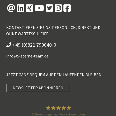
KONTAKTIEREN SIE UNS: PERSÖNLICH, DIREKT UND
OHNE WARTESCHLEIFE.
+49 (0)821 790040-0
info@
5-sterne-team.de
JETZT GANZ BEQUEM AUF DEM LAUFENDEN BLEIBEN:
NEWSLETTER ABONNIEREN
Kundenbewertungen und Erfahrungen zu
5 Sterne Redner
SEHR GUT
100%
91
Bewertungen auf ProvenExpert.com