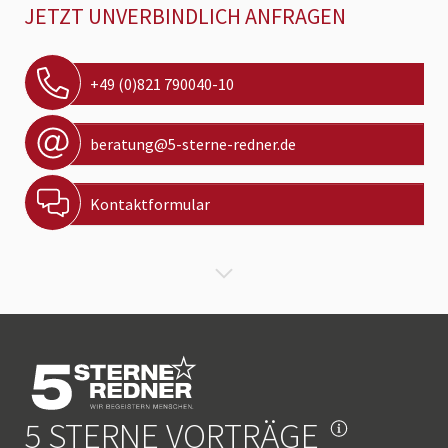
JETZT UNVERBINDLICH ANFRAGEN
+49 (0)821 790040-10
beratung@5-sterne-redner.de
Kontaktformular
5 STERNE VORTRÄGE