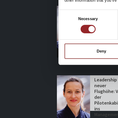
other information that you’ve
Consent
Necessary
Selection
Deny