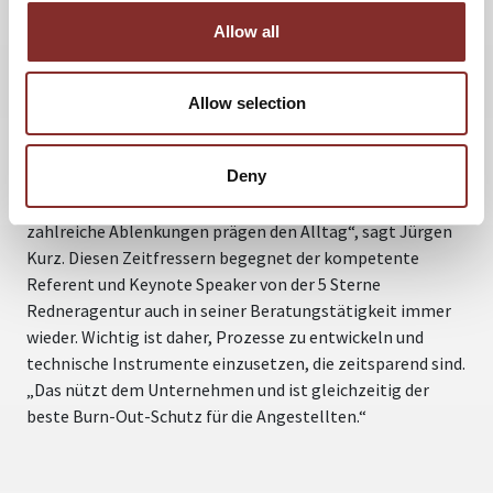
Als deutliches Problem stellt sich laut Studie die ständige
Erreichbarkeit dar: Über zwei Drittel der Befragten gaben
Allow all
an, auch nach Feierabend, am Wochenende oder in der
Urlaubszeit noch E-Mails zu beantworten. Fast 50 Prozent
Allow selection
machen das sogar im Bett oder auf der Toilette. Mehr als
die Hälfte nimmt diese permanente Präsenz am
Smartphone als stressig wahr.
Deny
„Schlechte Arbeitsorganisation, langwierige Meetings und
zahlreiche Ablenkungen prägen den Alltag“, sagt Jürgen
Kurz. Diesen Zeitfressern begegnet der kompetente
Referent und Keynote Speaker von der 5 Sterne
Redneragentur auch in seiner Beratungstätigkeit immer
wieder. Wichtig ist daher, Prozesse zu entwickeln und
technische Instrumente einzusetzen, die zeitsparend sind.
„Das nützt dem Unternehmen und ist gleichzeitig der
beste Burn-Out-Schutz für die Angestellten.“