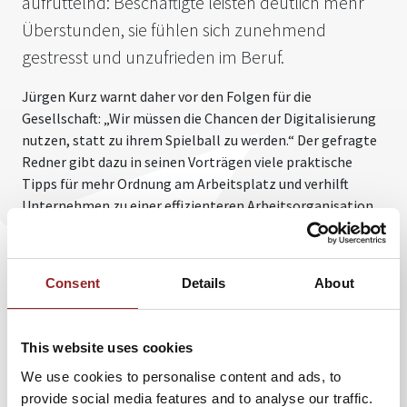
aufrüttelnd: Beschäftigte leisten deutlich mehr
Überstunden, sie fühlen sich zunehmend
gestresst und unzufrieden im Beruf.
Jürgen Kurz warnt daher vor den Folgen für die
Gesellschaft: „Wir müssen die Chancen der Digitalisierung
nutzen, statt zu ihrem Spielball zu werden.“ Der gefragte
Redner gibt dazu in seinen Vorträgen viele praktische
Tipps für mehr Ordnung am Arbeitsplatz und verhilft
Unternehmen zu einer effizienteren Arbeitsorganisation.
Denn digitale Hilfsmittel und moderne Software
erleichtern viele Arbeiten, sodass man sich mit einem
klaren Kopf auf das Wesentliche konzentrieren kann. Man
Consent
Details
About
muss sie nur zu nutzen wissen.
Doch gerade das gelingt vielen Beschäftigten nicht, all die
This website uses cookies
Technik lenkt sie vielmehr zulasten ihrer Produktivität ab,
wie die aktuelle Online-Studie zeigt. Die AKAD Hochschule
We use cookies to personalise content and ads, to
Stuttgart und tempus GmbH befragten dazu 1.200
provide social media features and to analyse our traffic.