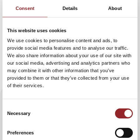
Sterne Team dazu!
Consent
Details
About
Sport Stacking ist ein Geschicklichkeitssport, bei dem
man mit einem Satz von zwölf dafür bestimmten Bechern
This website uses cookies
(Speed Stacks) Pyramiden in bestimmten Reihenfolgen
We use cookies to personalise content and ads, to
auf- und wieder ab stapelt. Verschiedene Studien zeigen
provide social media features and to analyse our traffic.
ähnlich dem Jonglieren auch einen Nutzen auf kognitive
We also share information about your use of our site with
Leistungen. So kam der Gedächtnisweltmeister auch zu
our social media, advertising and analytics partners who
diesem Hobby.
may combine it with other information that you’ve
provided to them or that they’ve collected from your use
Dieses Finale hat auch an einem ganz besonderen Datum
of their services.
stattgefunden: Boris konnte nicht nur seinen Weltmeister
Titel feiern, sondern auch sein 15-jähriges Jubiläum in
dieser Disziplin. In diesem Jahr haben über 600
Consent
Sportlerinnen und Sportler aus 27 Ländern in insgesamt
Necessary
Selection
knapp über 30 Altersklassen teilgenommen.
Da die Sport Stacking Weltmeisterschaft 2021 natürlich
Preferences
online stattfinden musste, konnte Dr. Boris Nikolai