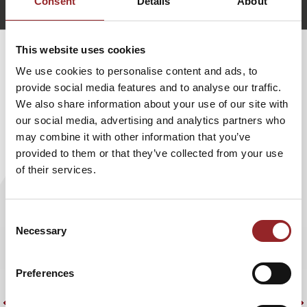
Consent
Details
About
Michael Gebert anfragen
This website uses cookies
WEITERE VORTRÄGE VON MICHAEL
We use cookies to personalise content and ads, to
provide social media features and to analyse our traffic.
GEBERT
We also share information about your use of our site with
our social media, advertising and analytics partners who
KÜNSTLICHE INTELLIGENZ UND DIE
may combine it with other information that you’ve
provided to them or that they’ve collected from your use
ZUKUNFT DER ARBEIT: STRATEGIEN
of their services.
FÜR DIE NÄCHSTE DEKADE
Das Thema künstliche Intelligenz begleitet uns heute
E
Consent
täglich. Egal ob im privaten -oder im beruflichen Umfeld.
l
Necessary
Selection
KI ist aus unserem Alltag nicht mehr wegzudenken. Der 5
W
Sterne Redner und Experte für Digitalisierung und
I
Preferences
künstliche Intelligenz, Dr. Michael Gebert sagt dazu klar:
M
„Die künstliche Intelligenz steht nicht mehr an der
V