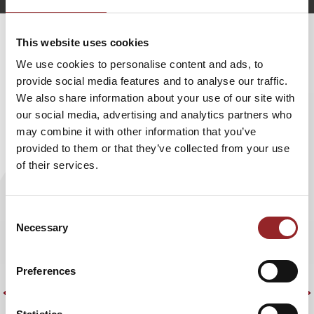
This website uses cookies
WEITERE VORTRÄGE VON MICHAEL
We use cookies to personalise content and ads, to
GEBERT
provide social media features and to analyse our traffic.
We also share information about your use of our site with
our social media, advertising and analytics partners who
KÜNSTLICHE INTELLIGENZ UND DIE
may combine it with other information that you’ve
ZUKUNFT DER ARBEIT: STRATEGIEN
provided to them or that they’ve collected from your use
FÜR DIE NÄCHSTE DEKADE
of their services.
Das Thema künstliche Intelligenz begleitet uns heute
E
Consent
täglich. Egal ob im privaten -oder im beruflichen Umfeld.
S
Necessary
Selection
KI ist aus unserem Alltag nicht mehr wegzudenken. Der 5
B
Sterne Redner und Experte für Digitalisierung und
z
künstliche Intelligenz, Dr. Michael Gebert sagt dazu klar:
"
Preferences
„Die künstliche Intelligenz steht nicht mehr an der
d
Schwelle, sie hat bereits Einzug gehalten und
H