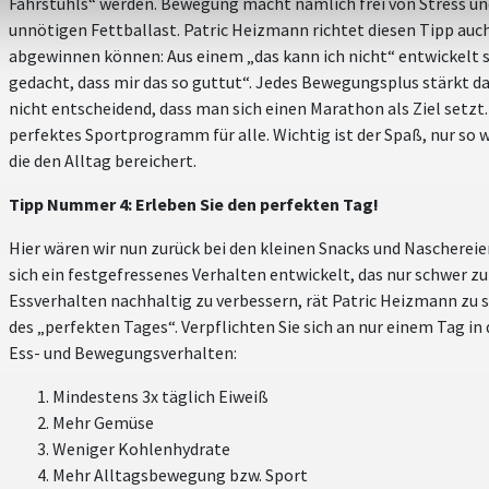
Fahrstuhls“ werden. Bewegung macht nämlich frei von Stress un
unnötigen Fettballast. Patric Heizmann richtet diesen Tipp auch 
abgewinnen können: Aus einem „das kann ich nicht“ entwickelt si
gedacht, dass mir das so guttut“. Jedes Bewegungsplus stärkt da
nicht entscheidend, dass man sich einen Marathon als Ziel setzt. 
perfektes Sportprogramm für alle. Wichtig ist der Spaß, nur so 
die den Alltag bereichert.
Tipp Nummer 4: Erleben Sie den perfekten Tag!
Hier wären wir nun zurück bei den kleinen Snacks und Naschereien
sich ein festgefressenes Verhalten entwickelt, das nur schwer zu
Essverhalten nachhaltig zu verbessern, rät Patric Heizmann zu 
des „perfekten Tages“. Verpflichten Sie sich an nur einem Tag i
Ess- und Bewegungsverhalten:
Mindestens 3x täglich Eiweiß
Mehr Gemüse
Weniger Kohlenhydrate
Mehr Alltagsbewegung bzw. Sport