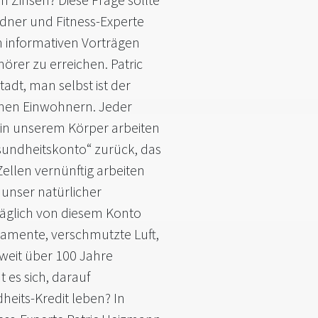
Redner und Fitness-Experte
h informativen Vorträgen
hörer zu erreichen. Patric
adt, man selbst ist der
onen Einwohnern. Jeder
e in unserem Körper arbeiten
esundheitskonto“ zurück, das
Zellen vernünftig arbeiten
unser natürlicher
äglich von diesem Konto
kamente, verschmutzte Luft,
eit über 100 Jahre
 es sich, darauf
eits-Kredit leben? In