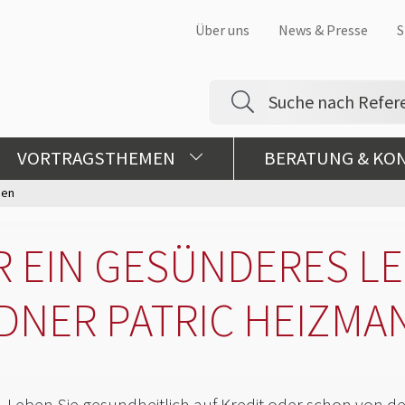
Über uns
News & Presse
S
VORTRAGSTHEMEN
BERATUNG & KO
gen
ÜR EIN GESÜNDERES L
DNER PATRIC HEIZMA
Leben Sie gesundheitlich auf Kredit oder schon von de