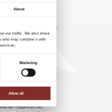
About
eht als ein Hochleistungsmotor
chlechtes Benzin“ tanken. Deshalb
und keine Füllstoffe. Ein
se our traffic. We also share
reichend Eiweiß in Ihrer
ers who may combine it with
isma) und Durchhaltevermögen.
 services.
 sich hingegen in Acht nehmen
deln, gesüßte Getränke und
nn ganz schnell wieder ganz weit
Marketing
 gedrängt. Daher empfiehlt der
weißquellen und ergänzen Sie ihre
ei: Es muss schmecken. Also über
Allow all
mer die Treppe statt des