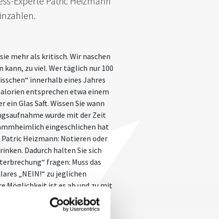
ness-Experte Patric Heizmann
inzahlen.
 sie mehr als kritisch. Wir naschen
kann, zu viel. Wer täglich nur 100
isschen“ innerhalb eines Jahres
 Kalorien entsprechen etwa einem
 ein Glas Saft. Wissen Sie wann
ungsaufnahme wurde mit der Zeit
klammheimlich eingeschlichen hat
r Patric Heizmann: Notieren oder
rinken. Dadurch halten Sie sich
nterbrechung“ fragen: Muss das
lares „NEIN!“ zu jeglichen
 Möglichkeit ist es ab und zu mit
n umgekehrt bedeutet das: Wer
ett ab. Hört sich doch schon viel