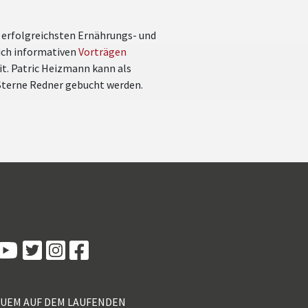
 erfolgreichsten Ernährungs- und
ich informativen
Vorträgen
it. Patric Heizmann kann als
 Sterne Redner gebucht werden.
Kundenbewertungen und Erfahrungen zu
5 Sterne Redner
100%
SEHR GUT
Empfehlungen auf
ProvenExpert.com
4,89 / 5,00
QUEM AUF DEM LAUFENDEN