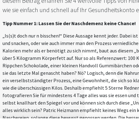
diesem Beitrag erfahren Sie 4 wertvolle Tipps von Fit
wie sie einfach und schnell auf Ihr Gesundheitskonto e
Tipp Nummer 1: Lassen Sie der Naschdemenz keine Chance!
„Is(s)t doch nur n bisschen!“ Diese Aussage kennt jeder. Dabei ist
und snacken, oder wie auch immer man den Prozess verniedlichen 
Kalorien mehr als er benötigt zu sich nimmt, baut aus diesem „b
über 5 Kilogramm Körperfett auf. Nur so als Referenzwert: 100
Rippchen Schokolade, einer kleinen Handvoll Gummibärchen oder
sie das letzte Mal genascht haben? Nö? Logisch, denn die Nahr
ein verselbstständigter Prozess, eine Gewohnheit, die sich so 
wie die überschüssigen Kilos. Deshalb empfiehlt 5 Sterne Redne
fotografieren Sie für mindestens 4 Tage alles was sie essen und t
selbst knallhart den Spiegel vor und können sich durch diese „U
alles wirklich sein? Patric Heizmann empfiehlt keines Wegs ein k
Naschereien, solange diese bewusst genossen werden. Die bessere
einem „Nein, das muss jetzt nicht sein!“ zu argumentieren. Den
täglich nur 100 Kalorien einspart, baut im Jahr fünf Kilogramm F