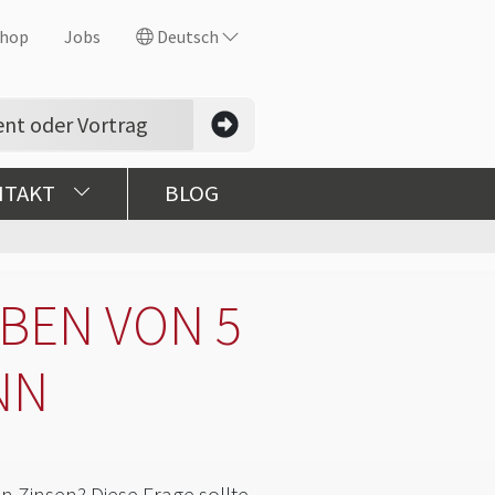
hop
Jobs
Deutsch
NTAKT
BLOG
EBEN VON 5
NN
n Zinsen? Diese Frage sollte