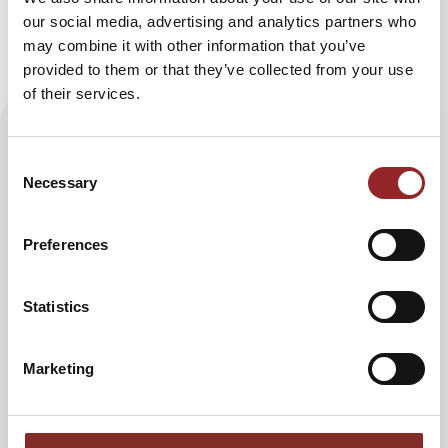
our social media, advertising and analytics partners who
may combine it with other information that you’ve
provided to them or that they’ve collected from your use
of their services.
Consent
Necessary
Selection
Preferences
08.04.2022
Statistics
READY FOR TAKE-OFF?
LÖSUNGSORIENTIERTES FÜHREN
Marketing
IN SCHWIERGIEN ZEITEN
Zeitgemäßes Führen: Was das Management von
Piloten lernen kann!