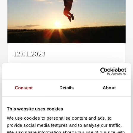
12.01.2023
MOTIVATIONSREDNER: DIE BESTEN
SPEAKER FÜR MOTIVATION,
ERFOLG UND VERÄNDERUNG
Consent
Details
About
Wer einen
Motivationsredner
sucht, möchte
Menschen begeistern, neue Energie freisetzen und
This website uses cookies
nachhaltige Impulse für Veränderung schaffen.
Genau dafür…
We use cookies to personalise content and ads, to
provide social media features and to analyse our traffic.
WEITERLESEN
We also share information about your use of our site with