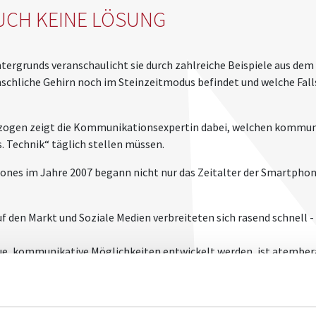
UCH KEINE LÖSUNG
tergrunds veranschaulicht sie durch zahlreiche Beispiele aus d
nschliche Gehirn noch im Steinzeitmodus befindet und welche Fallst
ezogen zeigt die Kommunikationsexpertin dabei, welchen kommuni
s. Technik“ täglich stellen müssen.
Phones im Jahre 2007 begann nicht nur das Zeitalter der Smartph
den Markt und Soziale Medien verbreiteten sich rasend schnell - 
, kommunikative Möglichkeiten entwickelt werden, ist atemberau
 ohne in der Informationsflut zu ertrinken?
ednerin veranschaulicht an Beispielen aus dem Businessalltag, w
hkeiten und -anforderungen in Stress versetzt wird: ständige E