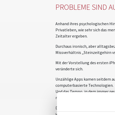
PROBLEME SIND A
Anhand ihres psychologischen Hin
Privatleben, wie sehr sich das me
Zeitalter ergeben.
Durchaus ironisch, aber alltagsb
Missverhältnis „Steinzeitgehirn v
Mit der Vorstellung des ersten i
veränderte sich.
Unzählige Apps kamen seitdem auf 
computerbasierte Technologien.
Und das Tempo, in dem immer neue
nur: wie halten wir damit Schritt,
Diplom-Psychologin und 5 Sterne R
veränderten Kommunikationsmöglic