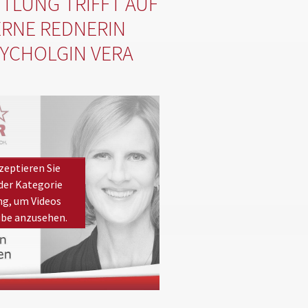
TLUNG TRIFFT AUF
ERNE REDNERIN
YCHOLGIN VERA
zeptieren Sie
der Kategorie
ng, um Videos
ube anzusehen.
kies
to view this YouTube content.