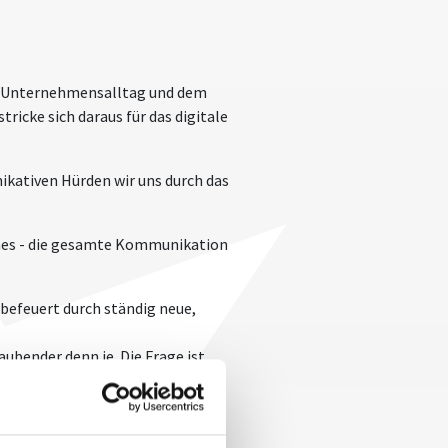
em Unternehmensalltag und dem
ricke sich daraus für das digitale
kativen Hürden wir uns durch das
ones - die gesamte Kommunikation
befeuert durch ständig neue,
bender denn je. Die Frage ist
ie unser Gehirn durch die
rreichbarkeit und Präsenz auf