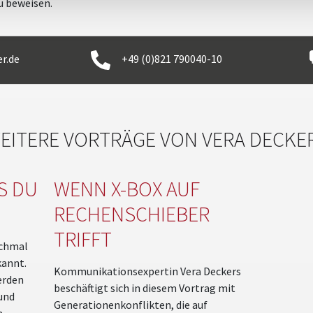
u beweisen.
r.de
+49 (0)821 790040-10
EITERE VORTRÄGE VON VERA DECKE
S DU
WENN X-BOX AUF
RECHENSCHIEBER
TRIFFT
nchmal
kannt.
Kommunikationsexpertin Vera Deckers
erden
beschäftigt sich in diesem Vortrag mit
 und
Generationenkonflikten, die auf
m