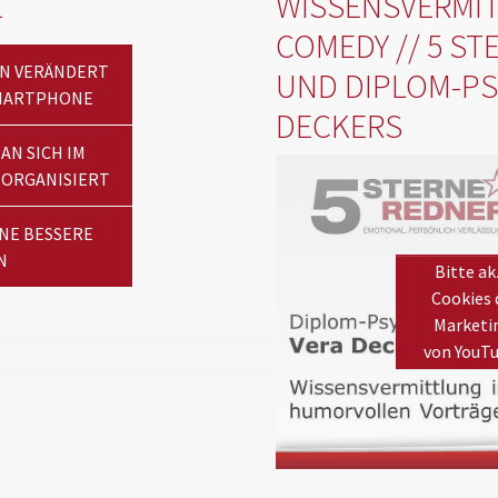
E
WISSENSVERMIT
COMEDY // 5 ST
ON VERÄNDERT
UND DIPLOM-PS
 SMARTPHONE
DECKERS
AN SICH IM
 ORGANISIERT
INE BESSERE
N
Bitte ak
Cookies 
Marketi
von YouT
Please
accept marketing coo