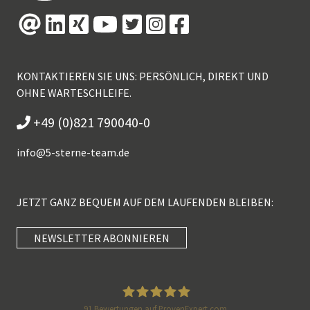
KONTAKTIEREN SIE UNS: PERSÖNLICH, DIREKT UND
OHNE WARTESCHLEIFE.
+49 (0)821 790040-0
info@
5-sterne-team.de
JETZT GANZ BEQUEM AUF DEM LAUFENDEN BLEIBEN:
NEWSLETTER ABONNIEREN
Kundenbewertungen und Erfahrungen zu
5 Sterne Redner
SEHR GUT
91
Bewertungen auf ProvenExpert.com