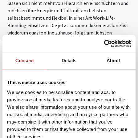
lassen sich nicht mehr von Hierarchien einschüchtern und
möchten ihre Energie und Tatkraft am liebsten
selbstbestimmt und flexibel in einer Art Work-Life-
Blending einsetzen. Die jetzt kommende Generation Z ist
wiederum quasi online zuhause, folgt am liebsten
Influencern auf YouTube und Instagram, legt aber auch
wieder vermehrt Wert auf Sicherheit und Struktur. Diese
Unterschiede zu berücksichtigen, spielt eine tragende
Consent
Details
About
Rolle für Unternehmenserfolg bei der Mitarbeiterführung.
5 Sterne Rednerin Vera Deckers verdeutlicht auf spritzige
Weise die Problematiken, aber auch die Situationskomik,
This website uses cookies
die sich aus fehlerhaften Kommunikations- und
We use cookies to personalise content and ads, to
Führungsstrategien ergeben. Wo Babyboomer
provide social media features and to analyse our traffic.
beispielsweise ein Teamevent in einem Meeting planen,
We also share information about your use of our site with
erledigt Gen Z das lieber nebenbei via WhatsApp. Vera
our social media, advertising and analytics partners who
Deckers zeigt aber auch Lösungswege auf, um
may combine it with other information that you’ve
generationenspezifische Missverständnisse,
provided to them or that they’ve collected from your use
Motivationsabfall, Konflikte oder gar Kündigungen zu
of their services.