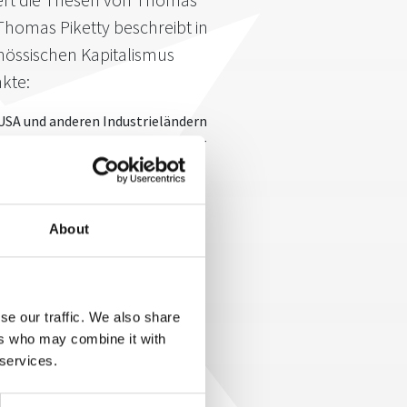
 Thomas Piketty beschreibt in
enössischen Kapitalismus
kte:
USA und anderen Industrieländern
 Zweitens sind die Einkommen der
ch arbeiten lassen, langsamer
lismus innewohnenden Logik.
nem jungen Amerikaner namens
About
ar zu widerlegen. Der 26-jährige
ierten Bostoner Massachusetts
 zeigt Rognlie, dass der Pariser
Die große Bedeutung des
se our traffic. We also share
die Schere weiter auf, sondern
ers who may combine it with
 services.
bewies auch
5 Sterne Redner