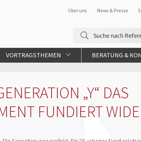
Über uns
News & Presse
S
VORTRAGSTHEMEN
BERATUNG & KO
GENERATION „Y“ DAS
MENT FUNDIERT WID
Die Sensation war perfekt. Ein 26-jähriger Nerd relati