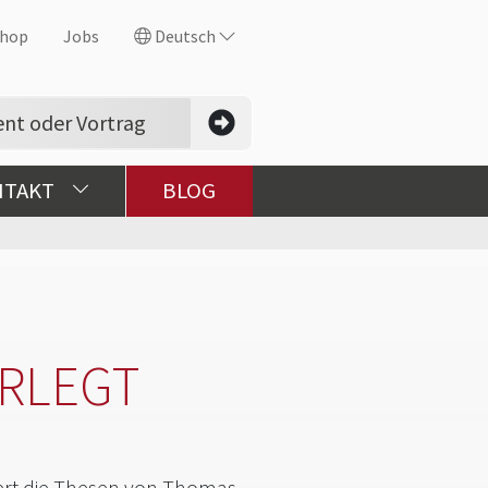
hop
Jobs
Deutsch
NTAKT
BLOG
ERLEGT
viert die Thesen von Thomas