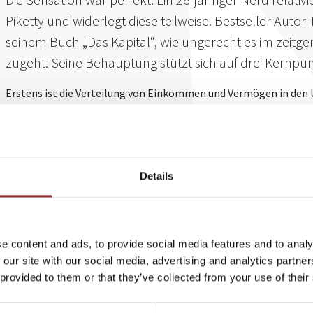
Piketty und widerlegt diese teilweise. Bestseller Autor
seinem Buch „Das Kapital“, wie ungerecht es im zeitg
zugeht. Seine Behauptung stützt sich auf drei Kernpun
Erstens ist die Verteilung von Einkommen und Vermögen in den 
in den vergangenen Jahrzehnten deutlich ungleicher geworden.
Arbeitnehmer im Gegensatz zu Einkommen derer, die Geld für si
gewachsen. Drittens folgt diese Entwicklung einer dem Kapita
Diese Ansätze waren in der Fachwelt umstritten. Nun ist es ei
Details
Matthew Rognlie gelungen, diese zentralen Befunde zum Teil sog
Amerikaner ist Doktorand in Volkswirtschaftslehre am renomm
Institute of Technology (MIT). In einem über 50-seitigen Aufsatz
Professor Piketty einen entscheidenden Punkt übersehen hat: 
e content and ads, to provide social media features and to analy
Häusermarkts - denn nicht nur zwischen Arbeit und Kapital geht 
 our site with our social media, advertising and analytics partn
ebenfalls zwischen Mietern und Vermietern.
 provided to them or that they’ve collected from your use of their
Dass Alter keine Grundvoraussetzung für profundes Wissen ist, 