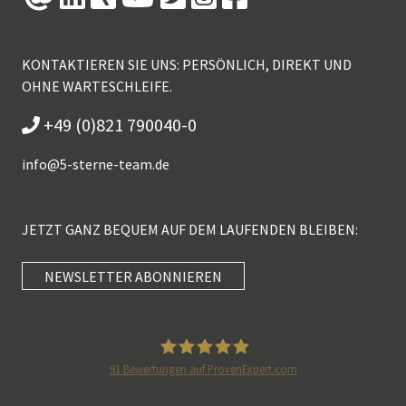
KONTAKTIEREN SIE UNS: PERSÖNLICH, DIREKT UND
OHNE WARTESCHLEIFE.
+49 (0)821 790040-0
info@
5-sterne-team.de
JETZT GANZ BEQUEM AUF DEM LAUFENDEN BLEIBEN:
NEWSLETTER ABONNIEREN
Kundenbewertungen und Erfahrungen zu
5 Sterne Redner
SEHR GUT
100%
91
Bewertungen auf ProvenExpert.com
Empfehlungen auf
5 Sterne Redner
ProvenExpert.com