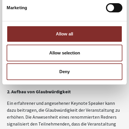
WICHTIG?
Marketing
Die Bedeutung von Keynote Speakern sollte nicht
unterschätzt werden. Hier sind einige Gründe, warum sie
so wichtig sind:
Allow all
1. Setzen des Tons
Wie bereits erwähnt, setzt die Keynote Speech den Ton für
Allow selection
die gesamte Veranstaltung. Ein guter Keynote Speaker
kann die Stimmung und Erwartungen des Publikums
Deny
positiv beeinflussen und die Veranstaltung auf einen
erfolgreichen Kurs bringen.
2. Aufbau von Glaubwürdigkeit
Ein erfahrener und angesehener Keynote Speaker kann
dazu beitragen, die Glaubwürdigkeit der Veranstaltung zu
erhöhen. Die Anwesenheit eines renommierten Redners
signalisiert den Teilnehmenden, dass die Veranstaltung