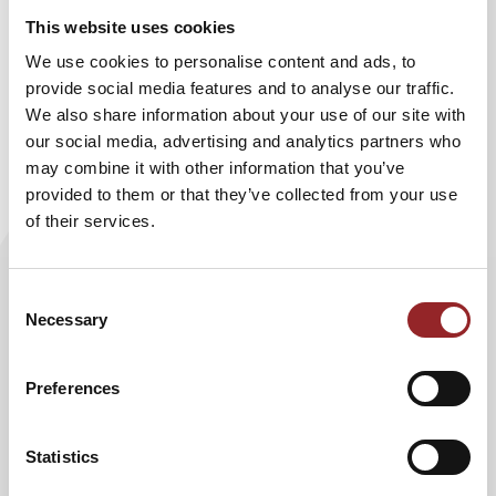
Oft werden auch Prominente oder bekannte
This website uses cookies
Persönlichkeiten als Keynote Speaker eingeladen. Ihre
We use cookies to personalise content and ads, to
Popularität und ihr Einfluss können dazu beitragen, mehr
provide social media features and to analyse our traffic.
Teilnehmende anzuziehen und die Veranstaltung
We also share information about your use of our site with
insgesamt attraktiver zu machen.
our social media, advertising and analytics partners who
4. Unternehmerinnen, Unternehmer und
may combine it with other information that you’ve
Führungskräfte
provided to them or that they’ve collected from your use
of their services.
Erfolgreiche Unternehmerinnen und Unternehmer sowie
Führungskräfte werden oft als Keynote Speaker
eingeladen, um ihre Erfahrungen und Erkenntnisse zu
Consent
teilen. Ihre Geschichten über Erfolg, Misserfolg und
Necessary
Selection
Lernprozesse können besonders inspirierend und lehrreich
sein.
Preferences
Statistics
WARUM SIND KEYNOTE SPEAKER