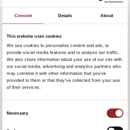
Blumengrüßen. Laut einer Oracle-Studie sollen
Consent
Details
About
bis 2020 in 80% aller Unternehmen Chat-Bots
zum Einsatz kommen. Möglich wird das, weil die
Fortentwicklung
Künstlicher Intelligenz
für die
This website uses cookies
Kommunikation auf Augenhöhe zwischen
We use cookies to personalise content and ads, to
Mensch und Computer weiter perfektioniert wird.
provide social media features and to analyse our traffic.
We also share information about your use of our site with
Was ist nun der wesentliche Vorteil von Chat-Bots zu rein
our social media, advertising and analytics partners who
menschlichem Kundenservice? Zum Beispiel: Wie gut ein
may combine it with other information that you’ve
Wirt ist, zeigt sich u.a. daran, wie gut er die individuellen
provided to them or that they’ve collected from your use
Bedürfnisse seiner Gäste kennt. Doch diese
of their services.
kennenzulernen ist ein mühsamer, langer Prozess. Chat-
Bots hingegen analysieren ständig das Verhalten von
Nutzern und passen sich ihnen in Echtzeit an. 5 Sterne
Consent
Redner und Entrepreneur Carsten K. Rath beobachtet die
Necessary
Selection
digitalen Entwicklungen am Markt sehr genau. In seinem
kürzlich veröffentlichen Blog „Mensch vs. Roboter : Service