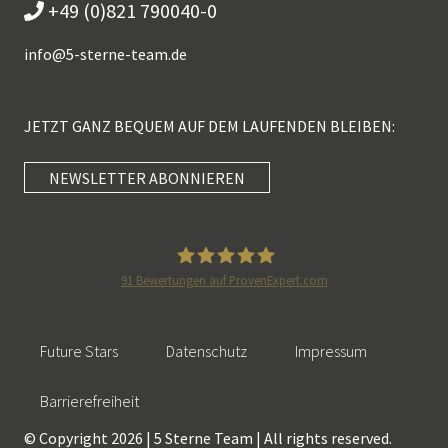
+49 (0)821 790040-0
info@
5-sterne-team.de
JETZT GANZ BEQUEM AUF DEM LAUFENDEN BLEIBEN:
NEWSLETTER ABONNIEREN
Kundenbewertungen und Erfahrungen zu
5 Sterne Redner
SEHR GUT
100%
91
Bewertungen auf ProvenExpert.com
Empfehlungen auf
5 Sterne Redner
ProvenExpert.com
4,89 / 5,00
Future Stars
Datenschutz
Impressum
46
55
Bewertungen auf
Bewertungen von 2
Barrierefreiheit
SEHR GUT
ProvenExpert.com
anderen Quellen
© Copyright 2026 | 5 Sterne Team | All rights reserved.
101 Kundenbewertungen