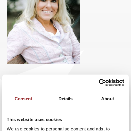
Bei der „
Swiss Inspiration Night
“ am 19. Oktober
im Volkshaus in Zürich entflammt 5 Sterne
Rednerin und Powerfrau
Ilse Grabner
Inspiration
Consent
Details
About
und Motivation. Das spannende Event liefert die
richtige Inspiration für nächste Projekte,
This website uses cookies
persönliche Weiterentwicklung und
We use cookies to personalise content and ads, to