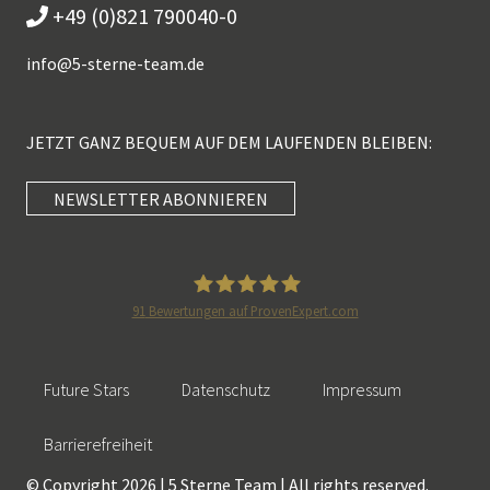
+49 (0)821 790040-0
info@
5-sterne-team.de
JETZT GANZ BEQUEM AUF DEM LAUFENDEN BLEIBEN:
NEWSLETTER ABONNIEREN
Kundenbewertungen und Erfahrungen zu
5 Sterne Redner
SEHR GUT
100%
91
Bewertungen auf ProvenExpert.com
Empfehlungen auf
5 Sterne Redner
ProvenExpert.com
4,89 / 5,00
Future Stars
Datenschutz
Impressum
46
55
Bewertungen auf
Bewertungen von 2
Barrierefreiheit
SEHR GUT
ProvenExpert.com
anderen Quellen
© Copyright 2026 | 5 Sterne Team | All rights reserved.