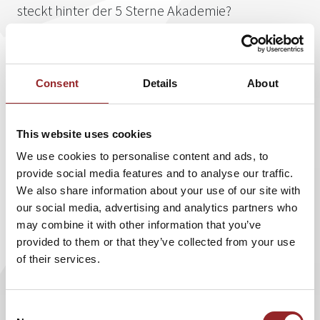
steckt hinter der 5 Sterne Akademie?
Die 5 Sterne Akademie ist eine Plattform für
Weiterbildung, eLearning und
Persönlichkeitsentwicklung. Die wichtigsten Themen von
Consent
Details
About
heute und morgen sind dort in 5 Lebenswelten aufgeteilt
und bieten den Nutzern einen Ort für lebenslanges
Lernen. Mit der 5 Sterne Akademie ist eine Plattform
This website uses cookies
entstanden, auf der geballtes, wissenschaftlich fundiertes
We use cookies to personalise content and ads, to
Wissen auf begeisternde Speaker trifft. Der Leitfaden der 5
provide social media features and to analyse our traffic.
Sterne Akademie „Wissen auf den Punkt gebracht, zu
We also share information about your use of our site with
jedem Punkt ein Wissen“ spiegelt den Anspruch der
our social media, advertising and analytics partners who
Plattform für Persönlichkeitsentwicklung und eLearning
may combine it with other information that you’ve
wider.
provided to them or that they’ve collected from your use
Seit über 10 Jahren geben 5 Sterne Redner ihr fundiertes
of their services.
Wissen in begeisternden Vorträgen an ein großes
Publikum weiter. Doch oftmals sprechen Kunden die
Consent
Nachhaltigkeit der Vorträge an. Genau diese Nachfrage